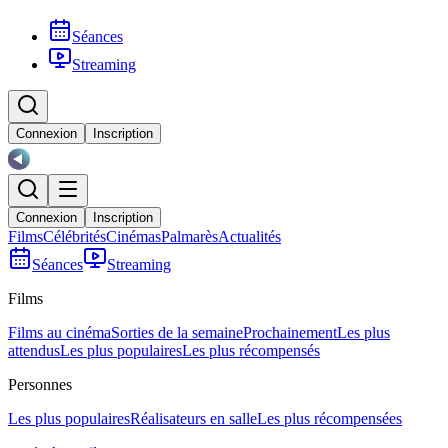
Séances
Streaming
Connexion
Inscription
Connexion
Inscription
Films
Célébrités
Cinémas
Palmarès
Actualités
Séances
Streaming
Films
Films au cinéma
Sorties de la semaine
Prochainement
Les plus
attendus
Les plus populaires
Les plus récompensés
Personnes
Les plus populaires
Réalisateurs en salle
Les plus récompensées