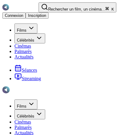
Rechercher un film, un cinéma...
K
Connexion
Inscription
Films
Célébrités
Cinémas
Palmarès
Actualités
Séances
Streaming
Films
Célébrités
Cinémas
Palmarès
Actualités