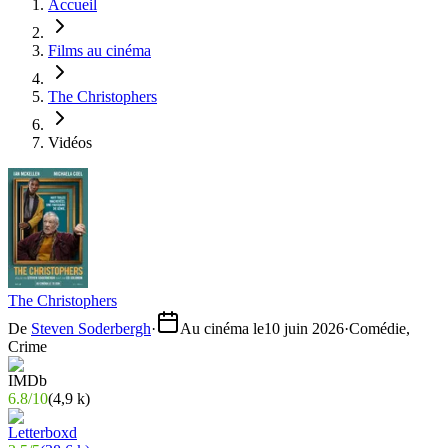
Accueil
Films au cinéma
The Christophers
Vidéos
The Christophers
De
Steven Soderbergh
·
Au cinéma le
10 juin 2026
·
Comédie,
Crime
6.8
/
10
(
4,9 k
)