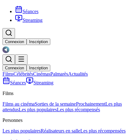
Séances
Streaming
Connexion
Inscription
Connexion
Inscription
Films
Célébrités
Cinémas
Palmarès
Actualités
Séances
Streaming
Films
Films au cinéma
Sorties de la semaine
Prochainement
Les plus
attendus
Les plus populaires
Les plus récompensés
Personnes
Les plus populaires
Réalisateurs en salle
Les plus récompensées