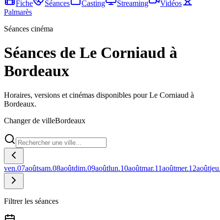
Fiche
Séances
Casting
Streaming
Vidéos
Palmarès
Séances cinéma
Séances de Le Corniaud à
Bordeaux
Horaires, versions et cinémas disponibles pour Le Corniaud à
Bordeaux.
Changer de ville
Bordeaux
ven.
07
août
sam.
08
août
dim.
09
août
lun.
10
août
mar.
11
août
mer.
12
août
jeu
Filtrer les séances