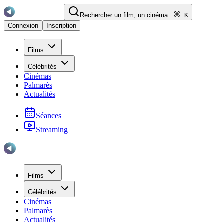
Rechercher un film, un cinéma...
K
Connexion
Inscription
Films
Célébrités
Cinémas
Palmarès
Actualités
Séances
Streaming
Films
Célébrités
Cinémas
Palmarès
Actualités