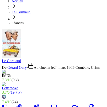
Accueil
Le Corniaud
Séances
Le Corniaud
De
Gérard Oury
·
Au cinéma le
24 mars 1965
·
Comédie, Crime
7.3
/
10
(
9 k
)
3.7
/
5
(
19,7 k
)
7.4
/
10
(
24
)