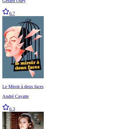
Gérard Oury
6.7
Le Miroir à deux faces
André Cayatte
6.3