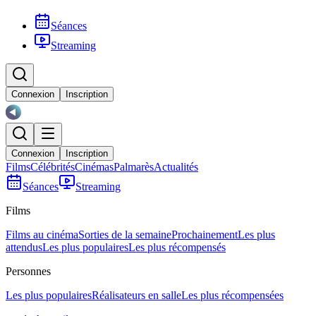
Séances
Streaming
Connexion
Inscription
Connexion
Inscription
Films
Célébrités
Cinémas
Palmarès
Actualités
Séances
Streaming
Films
Films au cinéma
Sorties de la semaine
Prochainement
Les plus
attendus
Les plus populaires
Les plus récompensés
Personnes
Les plus populaires
Réalisateurs en salle
Les plus récompensées