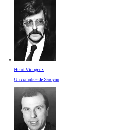
Henri Virlogeux
Un complice de Saroyan