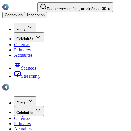
Rechercher un film, un cinéma...
K
Connexion
Inscription
Films
Célébrités
Cinémas
Palmarès
Actualités
Séances
Streaming
Films
Célébrités
Cinémas
Palmarès
Actualités