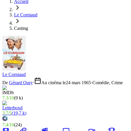
Accueil
Le Corniaud
Casting
Le Corniaud
De
Gérard Oury
·
Au cinéma le
24 mars 1965
·
Comédie, Crime
7.3
/
10
(
9 k
)
3.7
/
5
(
19,7 k
)
7.4
/
10
(
24
)