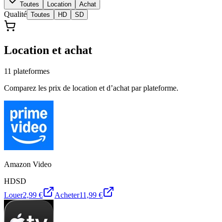
Toutes
Location
Achat
Qualité
Toutes
HD
SD
Location et achat
11
plateforme
s
Comparez les prix de location et d’achat par plateforme.
Amazon Video
HD
SD
Louer
2,99 €
Acheter
11,99 €