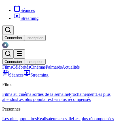
Séances
Streaming
Connexion
Inscription
Connexion
Inscription
Films
Célébrités
Cinémas
Palmarès
Actualités
Séances
Streaming
Films
Films au cinéma
Sorties de la semaine
Prochainement
Les plus
attendus
Les plus populaires
Les plus récompensés
Personnes
Les plus populaires
Réalisateurs en salle
Les plus récompensées