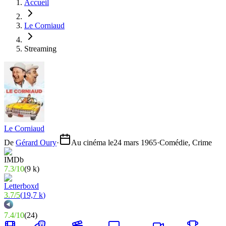
Accueil
Le Corniaud
Streaming
Le Corniaud
De
Gérard Oury
·
Au cinéma le
24 mars 1965
·
Comédie, Crime
7.3
/
10
(
9 k
)
3.7
/
5
(
19,7 k
)
7.4
/
10
(
24
)