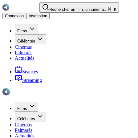
Rechercher un film, un cinéma...
K
Connexion
Inscription
Films
Célébrités
Cinémas
Palmarès
Actualités
Séances
Streaming
Films
Célébrités
Cinémas
Palmarès
Actualités