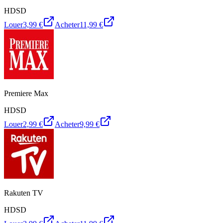
HD
SD
Louer
3,99 €
Acheter
11,99 €
Premiere Max
HD
SD
Louer
2,99 €
Acheter
9,99 €
Rakuten TV
HD
SD