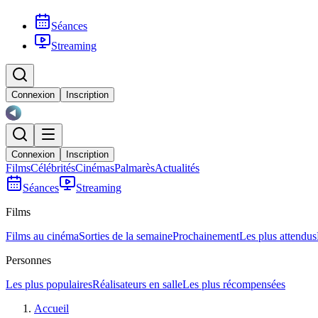
Séances
Streaming
Connexion
Inscription
Connexion
Inscription
Films
Célébrités
Cinémas
Palmarès
Actualités
Séances
Streaming
Films
Films au cinéma
Sorties de la semaine
Prochainement
Les plus attendus
Personnes
Les plus populaires
Réalisateurs en salle
Les plus récompensées
Accueil