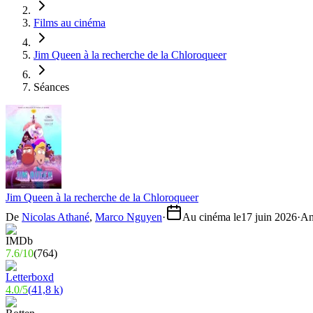
Films au cinéma
Jim Queen à la recherche de la Chloroqueer
Séances
Jim Queen à la recherche de la Chloroqueer
De
Nicolas Athané
,
Marco Nguyen
·
Au cinéma le
17 juin 2026
·
An
7.6
/
10
(
764
)
4.0
/
5
(
41,8 k
)