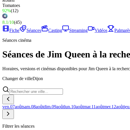
92%
(
12
)
8.1
/
10
(
45
)
Fiche
Séances
Casting
Streaming
Vidéos
Palmarè
Séances cinéma
Séances de Jim Queen à la reche
Horaires, versions et cinémas disponibles pour Jim Queen à la recher
Changer de ville
Dijon
ven.
07
août
sam.
08
août
dim.
09
août
lun.
10
août
mar.
11
août
mer.
12
août
jeu
Filtrer les séances