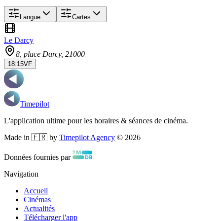
Langue
Cartes
Le Darcy
8, place Darcy
, 21000
18:15
VF
Timepilot
L'application ultime pour les horaires & séances de cinéma.
Made in 🇫🇷 by
Timepilot Agency
©
2026
Données fournies par
Navigation
Accueil
Cinémas
Actualités
Télécharger l'app