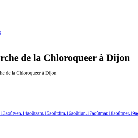
s
rche de la Chloroqueer à Dijon
che de la Chloroqueer à Dijon.
.
13
août
ven.
14
août
sam.
15
août
dim.
16
août
lun.
17
août
mar.
18
août
mer.
19
a