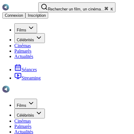
Rechercher un film, un cinéma...
K
Connexion
Inscription
Films
Célébrités
Cinémas
Palmarès
Actualités
Séances
Streaming
Films
Célébrités
Cinémas
Palmarès
Actualités