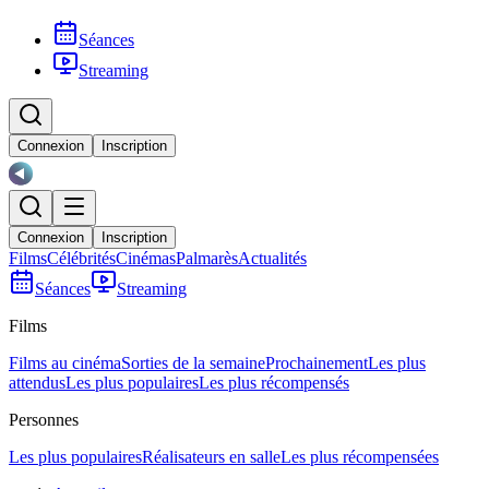
Séances
Streaming
Connexion
Inscription
Connexion
Inscription
Films
Célébrités
Cinémas
Palmarès
Actualités
Séances
Streaming
Films
Films au cinéma
Sorties de la semaine
Prochainement
Les plus
attendus
Les plus populaires
Les plus récompensés
Personnes
Les plus populaires
Réalisateurs en salle
Les plus récompensées