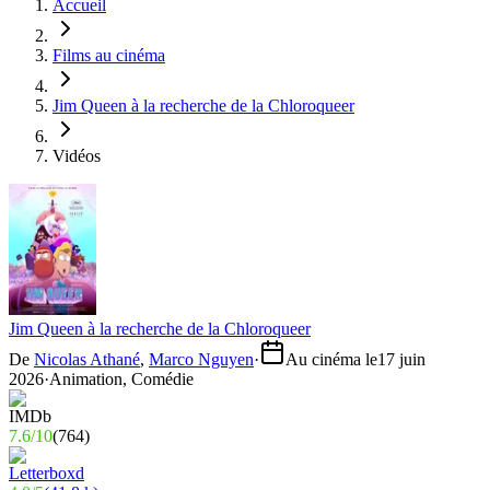
Accueil
Films au cinéma
Jim Queen à la recherche de la Chloroqueer
Vidéos
Jim Queen à la recherche de la Chloroqueer
De
Nicolas Athané
,
Marco Nguyen
·
Au cinéma le
17 juin
2026
·
Animation, Comédie
7.6
/
10
(
764
)