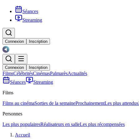
Séances
Streaming
Connexion
Inscription
Connexion
Inscription
Films
Célébrités
Cinémas
Palmarès
Actualités
Séances
Streaming
Films
Films au cinéma
Sorties de la semaine
Prochainement
Les plus attendus
Personnes
Les plus populaires
Réalisateurs en salle
Les plus récompensées
Accueil