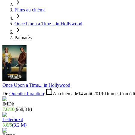
Films au cinéma
Once Upon a Time... in Hollywood
Palmarès
Once Upon a Time... in Hollywood
De
Quentin Tarantino
·
Au cinéma le
14 août 2019
·
Drame, Comédie
7.6
/
10
(
968,8 k
)
3.8
/
5
(
3,2 M
)