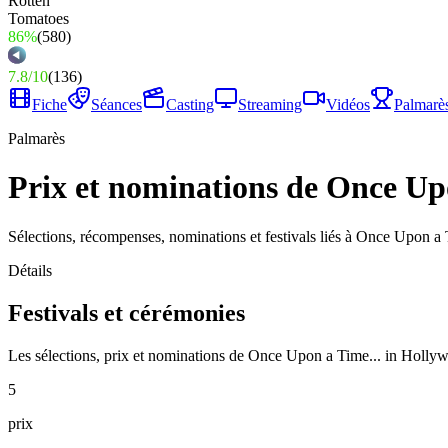
86%
(
580
)
7.8
/
10
(
136
)
Fiche
Séances
Casting
Streaming
Vidéos
Palmarè
Palmarès
Prix et nominations de Once Up
Sélections, récompenses, nominations et festivals liés à Once Upon a
Détails
Festivals et cérémonies
Les sélections, prix et nominations de Once Upon a Time... in Holly
5
prix