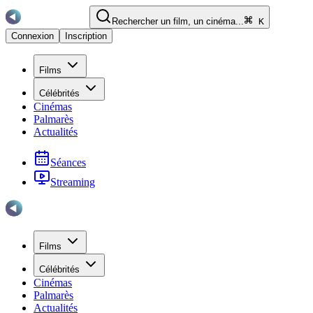
Rechercher un film, un cinéma...
K
Connexion
Inscription
Films
Célébrités
Cinémas
Palmarès
Actualités
Séances
Streaming
Films
Célébrités
Cinémas
Palmarès
Actualités