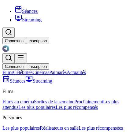
Séances
Streaming
Connexion
Inscription
Connexion
Inscription
Films
Célébrités
Cinémas
Palmarès
Actualités
Séances
Streaming
Films
Films au cinéma
Sorties de la semaine
Prochainement
Les plus
attendus
Les plus populaires
Les plus récompensés
Personnes
Les plus populaires
Réalisateurs en salle
Les plus récompensées