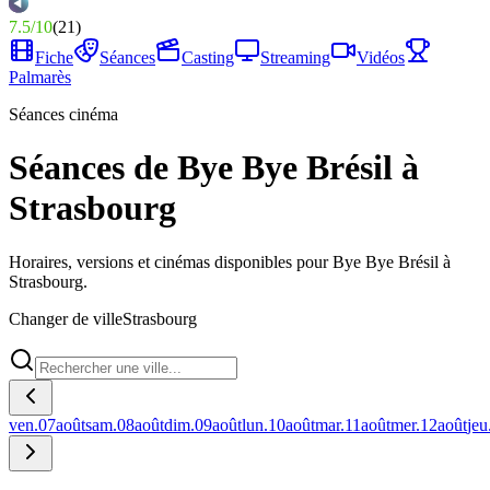
7.5
/
10
(
21
)
Fiche
Séances
Casting
Streaming
Vidéos
Palmarès
Séances cinéma
Séances de Bye Bye Brésil à
Strasbourg
Horaires, versions et cinémas disponibles pour Bye Bye Brésil à
Strasbourg.
Changer de ville
Strasbourg
ven.
07
août
sam.
08
août
dim.
09
août
lun.
10
août
mar.
11
août
mer.
12
août
jeu