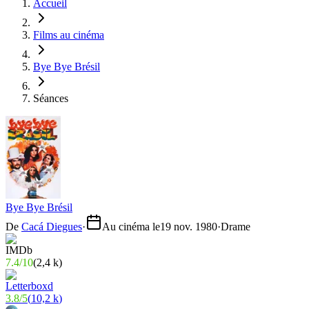
Accueil
Films au cinéma
Bye Bye Brésil
Séances
Bye Bye Brésil
De
Cacá Diegues
·
Au cinéma le
19 nov. 1980
·
Drame
7.4
/
10
(
2,4 k
)
3.8
/
5
(
10,2 k
)