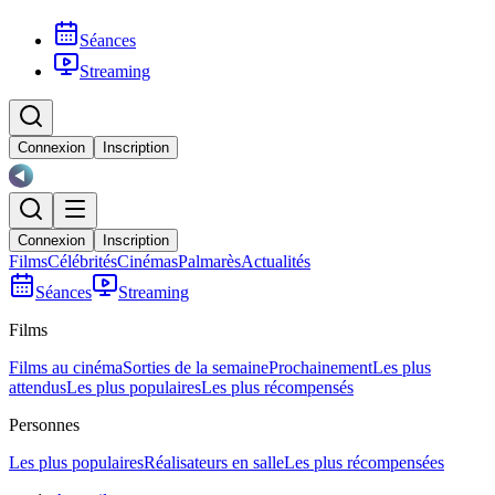
Séances
Streaming
Connexion
Inscription
Connexion
Inscription
Films
Célébrités
Cinémas
Palmarès
Actualités
Séances
Streaming
Films
Films au cinéma
Sorties de la semaine
Prochainement
Les plus
attendus
Les plus populaires
Les plus récompensés
Personnes
Les plus populaires
Réalisateurs en salle
Les plus récompensées