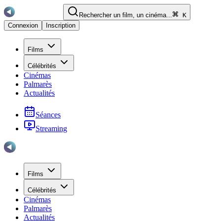
Rechercher un film, un cinéma...
K
Connexion
Inscription
Films
Célébrités
Cinémas
Palmarès
Actualités
Séances
Streaming
Films
Célébrités
Cinémas
Palmarès
Actualités