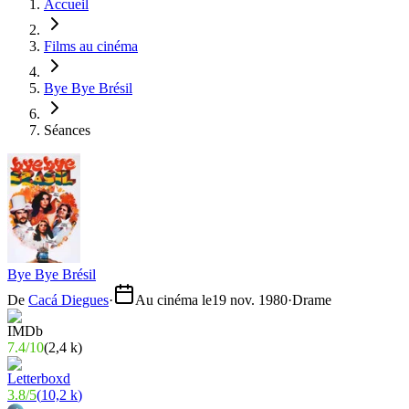
Accueil
Films au cinéma
Bye Bye Brésil
Séances
Bye Bye Brésil
De
Cacá Diegues
·
Au cinéma le
19 nov. 1980
·
Drame
7.4
/
10
(
2,4 k
)
3.8
/
5
(
10,2 k
)