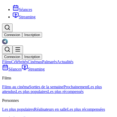
Séances
Streaming
Connexion
Inscription
Connexion
Inscription
Films
Célébrités
Cinémas
Palmarès
Actualités
Séances
Streaming
Films
Films au cinéma
Sorties de la semaine
Prochainement
Les plus
attendus
Les plus populaires
Les plus récompensés
Personnes
Les plus populaires
Réalisateurs en salle
Les plus récompensées