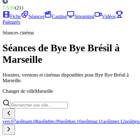
7.5
/
10
(
21
)
Fiche
Séances
Casting
Streaming
Vidéos
Palmarès
Séances cinéma
Séances de Bye Bye Brésil à
Marseille
Horaires, versions et cinémas disponibles pour Bye Bye Brésil à
Marseille.
Changer de ville
Marseille
ven.
07
août
sam.
08
août
dim.
09
août
lun.
10
août
mar.
11
août
mer.
12
août
jeu