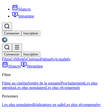
Séances
Streaming
Connexion
Inscription
Connexion
Inscription
Films
Célébrités
Cinémas
Palmarès
Actualités
Séances
Streaming
Films
Films au cinéma
Sorties de la semaine
Prochainement
Les plus
attendus
Les plus populaires
Les plus récompensés
Personnes
Les plus populaires
Réalisateurs en salle
Les plus récompensées