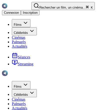
Rechercher un film, un cinéma...
K
Connexion
Inscription
Films
Célébrités
Cinémas
Palmarès
Actualités
Séances
Streaming
Films
Célébrités
Cinémas
Palmarès
Actualités