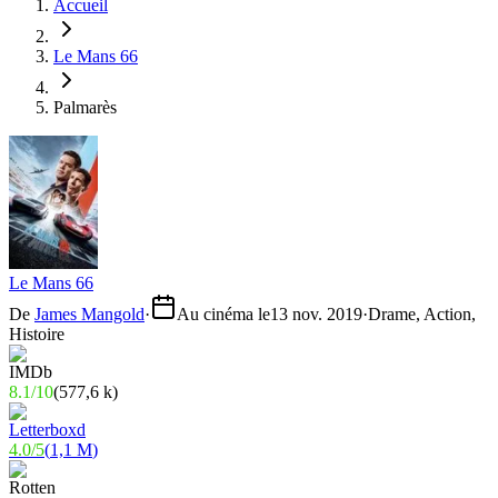
Accueil
Le Mans 66
Palmarès
Le Mans 66
De
James Mangold
·
Au cinéma le
13 nov. 2019
·
Drame, Action,
Histoire
8.1
/
10
(
577,6 k
)
4.0
/
5
(
1,1 M
)