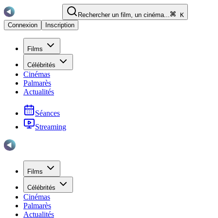
Rechercher un film, un cinéma...
K
Connexion
Inscription
Films
Célébrités
Cinémas
Palmarès
Actualités
Séances
Streaming
Films
Célébrités
Cinémas
Palmarès
Actualités