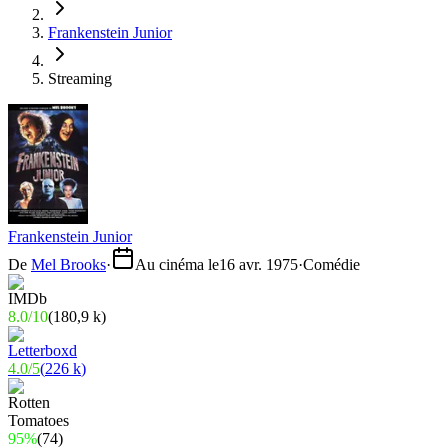
Frankenstein Junior
Streaming
Frankenstein Junior
De
Mel Brooks
·
Au cinéma le
16 avr. 1975
·
Comédie
8.0
/
10
(
180,9 k
)
4.0
/
5
(
226 k
)
95%
(
74
)