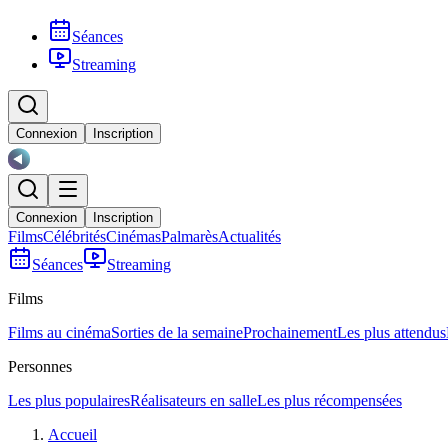
Séances
Streaming
Connexion
Inscription
Connexion
Inscription
Films
Célébrités
Cinémas
Palmarès
Actualités
Séances
Streaming
Films
Films au cinéma
Sorties de la semaine
Prochainement
Les plus attendus
Personnes
Les plus populaires
Réalisateurs en salle
Les plus récompensées
Accueil