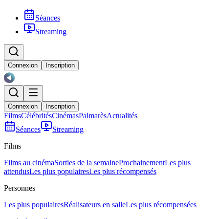
Séances
Streaming
Connexion
Inscription
Connexion
Inscription
Films
Célébrités
Cinémas
Palmarès
Actualités
Séances
Streaming
Films
Films au cinéma
Sorties de la semaine
Prochainement
Les plus
attendus
Les plus populaires
Les plus récompensés
Personnes
Les plus populaires
Réalisateurs en salle
Les plus récompensées