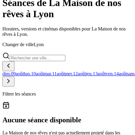
Séances de La Maison de nos
rêves à Lyon
Horaires, versions et cinémas disponibles pour La Maison de nos
rêves à Lyon.
Changer de ville
Lyon
dim.
09
août
lun.
10
août
mar.
11
août
mer.
12
août
jeu.
13
août
ven.
14
août
sam
Filtrer les séances
Aucune séance disponible
La Maison de nos rêves n'est pas actuellement projeté dans les