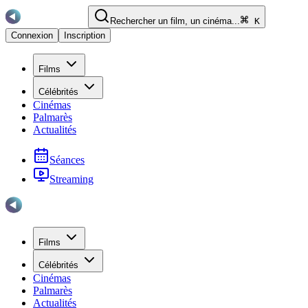
Rechercher un film, un cinéma...
K
Connexion
Inscription
Films
Célébrités
Cinémas
Palmarès
Actualités
Séances
Streaming
Films
Célébrités
Cinémas
Palmarès
Actualités