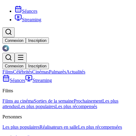
Séances
Streaming
Connexion
Inscription
Connexion
Inscription
Films
Célébrités
Cinémas
Palmarès
Actualités
Séances
Streaming
Films
Films au cinéma
Sorties de la semaine
Prochainement
Les plus
attendus
Les plus populaires
Les plus récompensés
Personnes
Les plus populaires
Réalisateurs en salle
Les plus récompensées