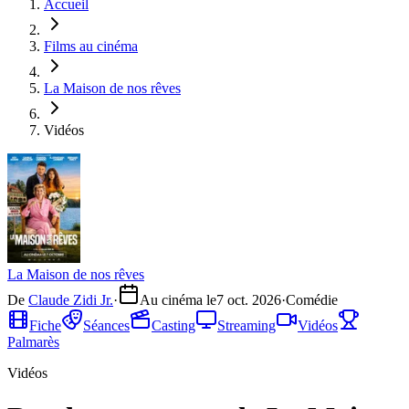
Accueil
Films au cinéma
La Maison de nos rêves
Vidéos
La Maison de nos rêves
De
Claude Zidi Jr.
·
Au cinéma le
7 oct. 2026
·
Comédie
Fiche
Séances
Casting
Streaming
Vidéos
Palmarès
Vidéos