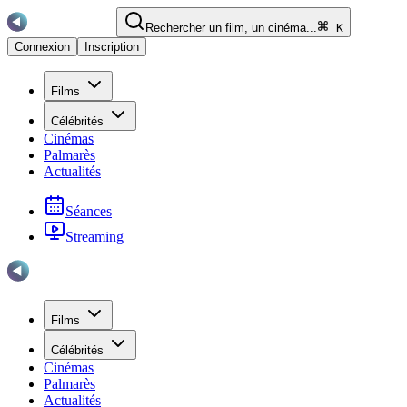
Rechercher un film, un cinéma...
K
Connexion
Inscription
Films
Célébrités
Cinémas
Palmarès
Actualités
Séances
Streaming
Films
Célébrités
Cinémas
Palmarès
Actualités