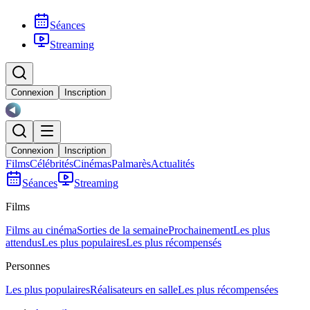
Séances
Streaming
Connexion
Inscription
Connexion
Inscription
Films
Célébrités
Cinémas
Palmarès
Actualités
Séances
Streaming
Films
Films au cinéma
Sorties de la semaine
Prochainement
Les plus
attendus
Les plus populaires
Les plus récompensés
Personnes
Les plus populaires
Réalisateurs en salle
Les plus récompensées