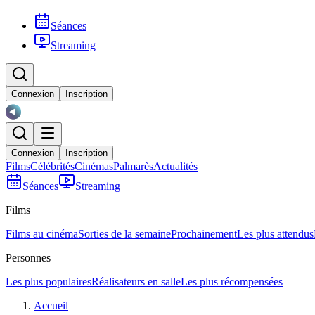
Séances
Streaming
Connexion
Inscription
Connexion
Inscription
Films
Célébrités
Cinémas
Palmarès
Actualités
Séances
Streaming
Films
Films au cinéma
Sorties de la semaine
Prochainement
Les plus attendus
Personnes
Les plus populaires
Réalisateurs en salle
Les plus récompensées
Accueil