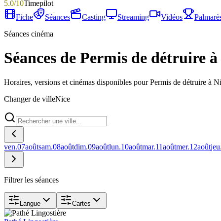
5.0
/
10
Timepilot
Fiche
Séances
Casting
Streaming
Vidéos
Palmarè
Séances cinéma
Séances de Permis de détruire à
Horaires, versions et cinémas disponibles pour Permis de détruire à N
Changer de ville
Nice
ven.
07
août
sam.
08
août
dim.
09
août
lun.
10
août
mar.
11
août
mer.
12
août
jeu
Filtrer les séances
Langue
Cartes