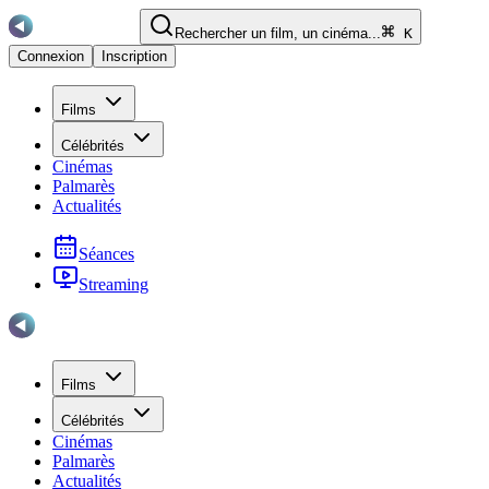
Rechercher un film, un cinéma...
K
Connexion
Inscription
Films
Célébrités
Cinémas
Palmarès
Actualités
Séances
Streaming
Films
Célébrités
Cinémas
Palmarès
Actualités