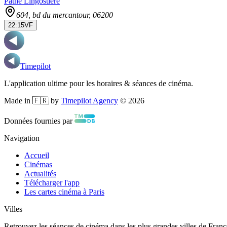
Pathé Lingostière
604, bd du mercantour
, 06200
22:15
VF
Timepilot
L'application ultime pour les horaires & séances de cinéma.
Made in 🇫🇷 by
Timepilot Agency
©
2026
Données fournies par
Navigation
Accueil
Cinémas
Actualités
Télécharger l'app
Les cartes cinéma à Paris
Villes
Retrouvez les séances de cinéma dans les plus grandes villes de Franc