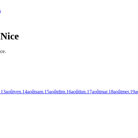
s
 Nice
ice.
.
13
août
ven.
14
août
sam.
15
août
dim.
16
août
lun.
17
août
mar.
18
août
mer.
19
a