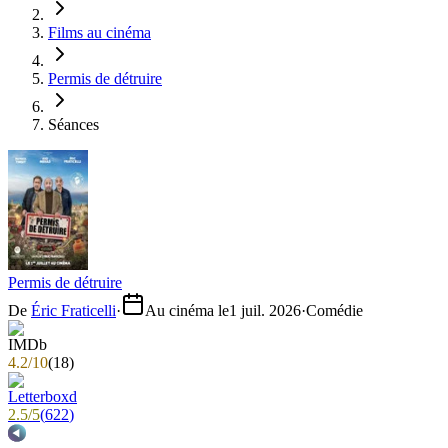
Films au cinéma
Permis de détruire
Séances
Permis de détruire
De
Éric Fraticelli
·
Au cinéma le
1 juil. 2026
·
Comédie
4.2
/
10
(
18
)
2.5
/
5
(
622
)