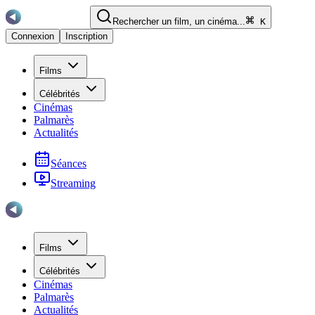
Rechercher un film, un cinéma...
K
Connexion
Inscription
Films
Célébrités
Cinémas
Palmarès
Actualités
Séances
Streaming
Films
Célébrités
Cinémas
Palmarès
Actualités