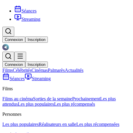
Séances
Streaming
Connexion
Inscription
Connexion
Inscription
Films
Célébrités
Cinémas
Palmarès
Actualités
Séances
Streaming
Films
Films au cinéma
Sorties de la semaine
Prochainement
Les plus
attendus
Les plus populaires
Les plus récompensés
Personnes
Les plus populaires
Réalisateurs en salle
Les plus récompensées