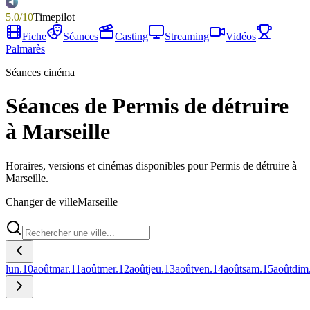
5.0
/
10
Timepilot
Fiche
Séances
Casting
Streaming
Vidéos
Palmarès
Séances cinéma
Séances de Permis de détruire
à Marseille
Horaires, versions et cinémas disponibles pour Permis de détruire à
Marseille.
Changer de ville
Marseille
lun.
10
août
mar.
11
août
mer.
12
août
jeu.
13
août
ven.
14
août
sam.
15
août
dim