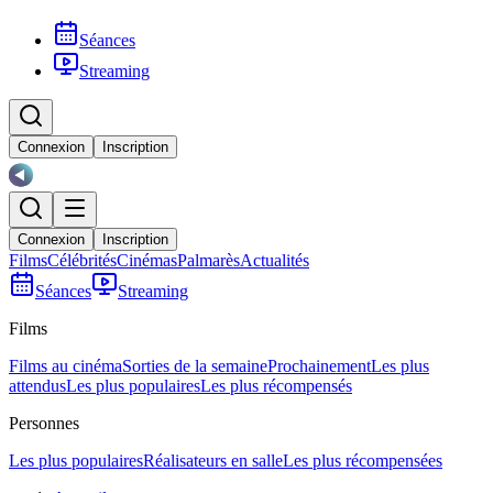
Séances
Streaming
Connexion
Inscription
Connexion
Inscription
Films
Célébrités
Cinémas
Palmarès
Actualités
Séances
Streaming
Films
Films au cinéma
Sorties de la semaine
Prochainement
Les plus
attendus
Les plus populaires
Les plus récompensés
Personnes
Les plus populaires
Réalisateurs en salle
Les plus récompensées