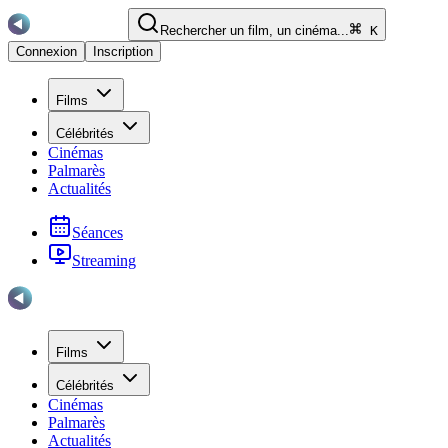
Rechercher un film, un cinéma...
K
Connexion
Inscription
Films
Célébrités
Cinémas
Palmarès
Actualités
Séances
Streaming
Films
Célébrités
Cinémas
Palmarès
Actualités