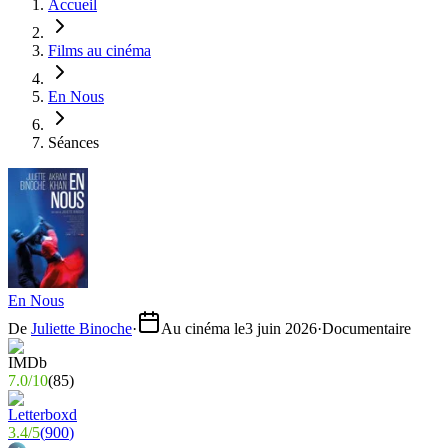
Accueil
Films au cinéma
En Nous
Séances
En Nous
De
Juliette Binoche
·
Au cinéma le
3 juin 2026
·
Documentaire
7.0
/
10
(
85
)
3.4
/
5
(
900
)