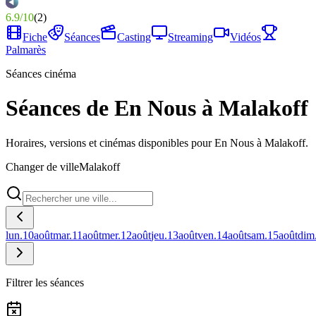
6.9
/
10
(
2
)
Fiche
Séances
Casting
Streaming
Vidéos
Palmarès
Séances cinéma
Séances de En Nous à Malakoff
Horaires, versions et cinémas disponibles pour En Nous à Malakoff.
Changer de ville
Malakoff
lun.
10
août
mar.
11
août
mer.
12
août
jeu.
13
août
ven.
14
août
sam.
15
août
dim
Filtrer les séances