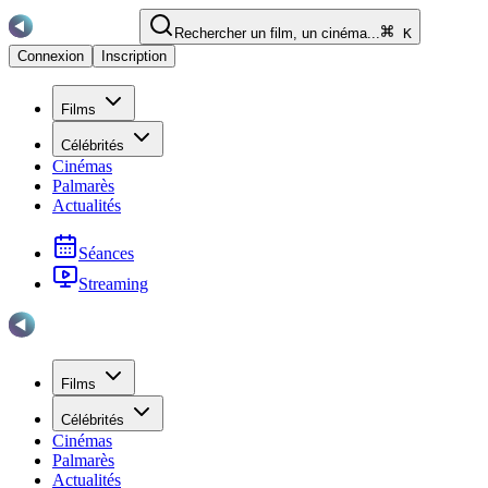
Rechercher un film, un cinéma...
K
Connexion
Inscription
Films
Célébrités
Cinémas
Palmarès
Actualités
Séances
Streaming
Films
Célébrités
Cinémas
Palmarès
Actualités