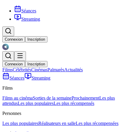
Séances
Streaming
Connexion
Inscription
Connexion
Inscription
Films
Célébrités
Cinémas
Palmarès
Actualités
Séances
Streaming
Films
Films au cinéma
Sorties de la semaine
Prochainement
Les plus
attendus
Les plus populaires
Les plus récompensés
Personnes
Les plus populaires
Réalisateurs en salle
Les plus récompensées