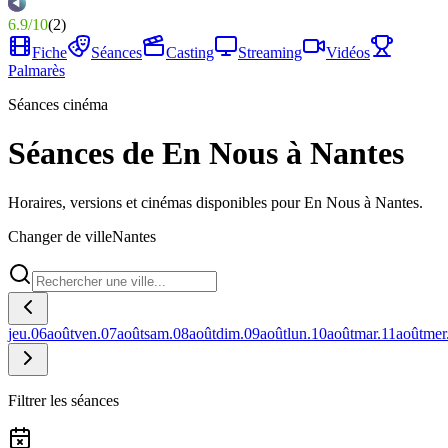
6.9
/
10
(
2
)
Fiche
Séances
Casting
Streaming
Vidéos
Palmarès
Séances cinéma
Séances de En Nous à Nantes
Horaires, versions et cinémas disponibles pour En Nous à Nantes.
Changer de ville
Nantes
jeu.
06
août
ven.
07
août
sam.
08
août
dim.
09
août
lun.
10
août
mar.
11
août
mer
Filtrer les séances