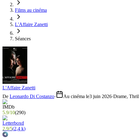
Films au cinéma
L'Affaire Zanetti
Séances
L'Affaire Zanetti
De
Leonardo Di Costanzo
·
Au cinéma le
3 juin 2026
·
Drame, Thril
5.9
/
10
(
290
)
2.9
/
5
(
2,4 k
)