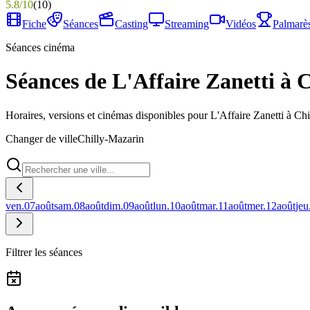
5.8
/
10
(
10
)
Fiche
Séances
Casting
Streaming
Vidéos
Palmarè
Séances cinéma
Séances de L'Affaire Zanetti à 
Horaires, versions et cinémas disponibles pour L'Affaire Zanetti à Ch
Changer de ville
Chilly-Mazarin
ven.
07
août
sam.
08
août
dim.
09
août
lun.
10
août
mar.
11
août
mer.
12
août
jeu
Filtrer les séances