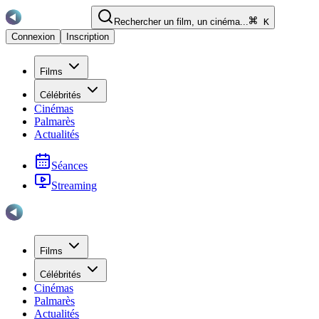
Rechercher un film, un cinéma...
K
Connexion
Inscription
Films
Célébrités
Cinémas
Palmarès
Actualités
Séances
Streaming
Films
Célébrités
Cinémas
Palmarès
Actualités