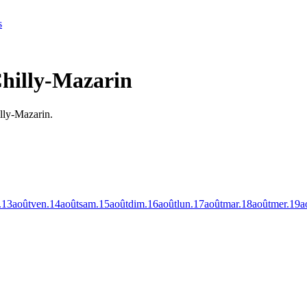
s
Chilly-Mazarin
illy-Mazarin.
.
13
août
ven.
14
août
sam.
15
août
dim.
16
août
lun.
17
août
mar.
18
août
mer.
19
a