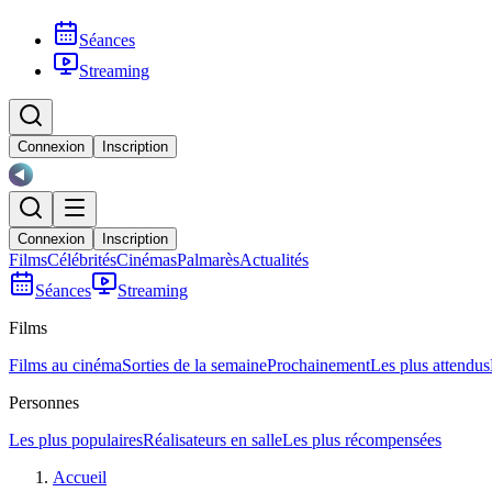
Séances
Streaming
Connexion
Inscription
Connexion
Inscription
Films
Célébrités
Cinémas
Palmarès
Actualités
Séances
Streaming
Films
Films au cinéma
Sorties de la semaine
Prochainement
Les plus attendus
Personnes
Les plus populaires
Réalisateurs en salle
Les plus récompensées
Accueil