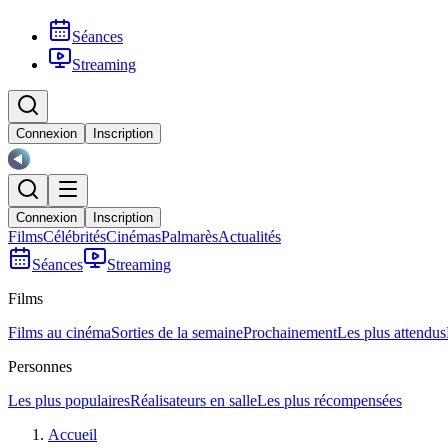
Séances
Streaming
Connexion
Inscription
Connexion
Inscription
Films
Célébrités
Cinémas
Palmarès
Actualités
Séances
Streaming
Films
Films au cinéma
Sorties de la semaine
Prochainement
Les plus attendus
Personnes
Les plus populaires
Réalisateurs en salle
Les plus récompensées
Accueil