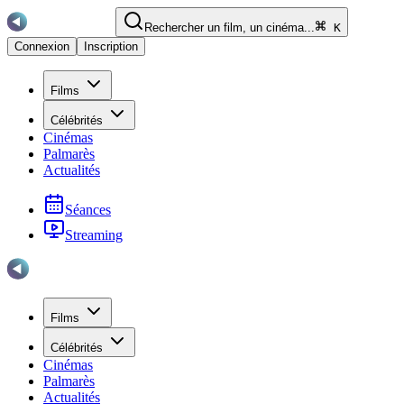
Rechercher un film, un cinéma...
K
Connexion
Inscription
Films
Célébrités
Cinémas
Palmarès
Actualités
Séances
Streaming
Films
Célébrités
Cinémas
Palmarès
Actualités