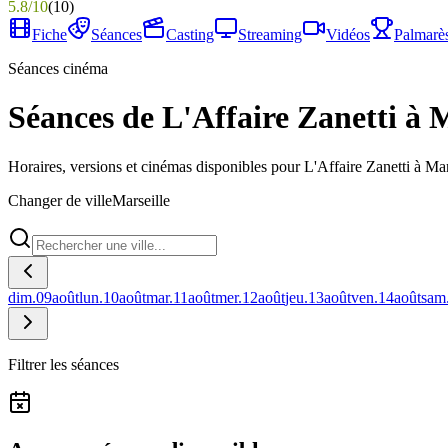
5.8
/
10
(
10
)
Fiche
Séances
Casting
Streaming
Vidéos
Palmarè
Séances cinéma
Séances de L'Affaire Zanetti à M
Horaires, versions et cinémas disponibles pour L'Affaire Zanetti à Mar
Changer de ville
Marseille
dim.
09
août
lun.
10
août
mar.
11
août
mer.
12
août
jeu.
13
août
ven.
14
août
sam
Filtrer les séances