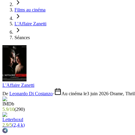
Films au cinéma
L'Affaire Zanetti
Séances
L'Affaire Zanetti
De
Leonardo Di Costanzo
·
Au cinéma le
3 juin 2026
·
Drame, Thril
5.9
/
10
(
290
)
2.9
/
5
(
2,4 k
)