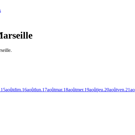
s
arseille
seille.
.
15
août
dim.
16
août
lun.
17
août
mar.
18
août
mer.
19
août
jeu.
20
août
ven.
21
ao