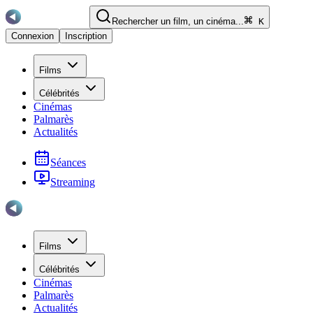
Rechercher un film, un cinéma...
K
Connexion
Inscription
Films
Célébrités
Cinémas
Palmarès
Actualités
Séances
Streaming
Films
Célébrités
Cinémas
Palmarès
Actualités