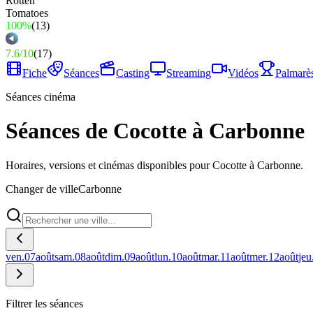
100%
(
13
)
7.6
/
10
(
17
)
Fiche
Séances
Casting
Streaming
Vidéos
Palmarè
Séances cinéma
Séances de Cocotte à Carbonne
Horaires, versions et cinémas disponibles pour Cocotte à Carbonne.
Changer de ville
Carbonne
ven.
07
août
sam.
08
août
dim.
09
août
lun.
10
août
mar.
11
août
mer.
12
août
jeu
Filtrer les séances