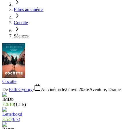
Films au cinéma
Cocotte
Séances
Cocotte
De
Pálfi György
·
Au cinéma le
22 avr. 2026
·
Aventure, Drame
7.0
/
10
(
1,1 k
)
3.5
/
5
(
6 k
)