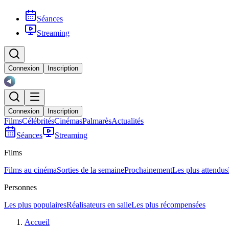
Séances
Streaming
Connexion
Inscription
Connexion
Inscription
Films
Célébrités
Cinémas
Palmarès
Actualités
Séances
Streaming
Films
Films au cinéma
Sorties de la semaine
Prochainement
Les plus attendus
Personnes
Les plus populaires
Réalisateurs en salle
Les plus récompensées
Accueil