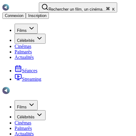
Rechercher un film, un cinéma...
K
Connexion
Inscription
Films
Célébrités
Cinémas
Palmarès
Actualités
Séances
Streaming
Films
Célébrités
Cinémas
Palmarès
Actualités