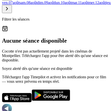
ven.
07
août
sam.
08
août
dim.
09
août
lun.
10
août
mar.
11
août
mer.
12
août
jeu
Filtrer les séances
Aucune séance disponible
Cocotte n'est pas actuellement projeté dans les cinémas de
Montpellier.
Téléchargez l'app pour être alerté dès qu'une séance est
disponible.
Soyez alerté dès qu'une séance est disponible
Téléchargez l'app Timepilot et activez les notifications pour ce film
— vous serez prévenu en temps réel.