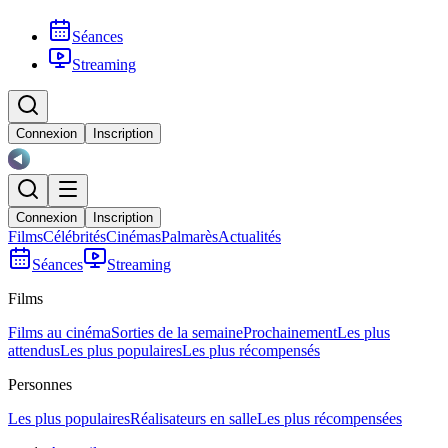
Séances
Streaming
Connexion
Inscription
Connexion
Inscription
Films
Célébrités
Cinémas
Palmarès
Actualités
Séances
Streaming
Films
Films au cinéma
Sorties de la semaine
Prochainement
Les plus
attendus
Les plus populaires
Les plus récompensés
Personnes
Les plus populaires
Réalisateurs en salle
Les plus récompensées