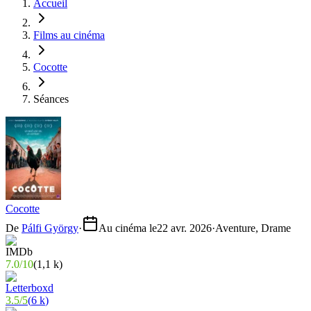
Accueil
Films au cinéma
Cocotte
Séances
Cocotte
De
Pálfi György
·
Au cinéma le
22 avr. 2026
·
Aventure, Drame
7.0
/
10
(
1,1 k
)
3.5
/
5
(
6 k
)