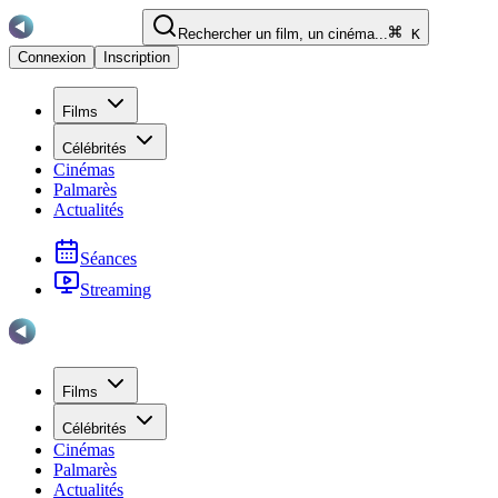
Rechercher un film, un cinéma...
K
Connexion
Inscription
Films
Célébrités
Cinémas
Palmarès
Actualités
Séances
Streaming
Films
Célébrités
Cinémas
Palmarès
Actualités