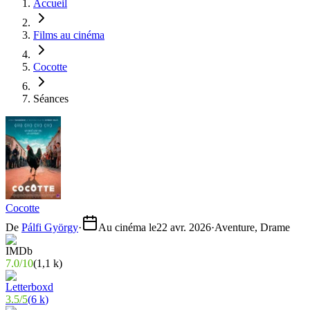
Accueil
Films au cinéma
Cocotte
Séances
Cocotte
De
Pálfi György
·
Au cinéma le
22 avr. 2026
·
Aventure, Drame
7.0
/
10
(
1,1 k
)
3.5
/
5
(
6 k
)