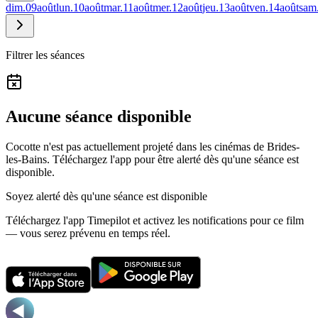
dim.
09
août
lun.
10
août
mar.
11
août
mer.
12
août
jeu.
13
août
ven.
14
août
sam
Filtrer les séances
Aucune séance disponible
Cocotte n'est pas actuellement projeté dans les cinémas de Brides-
les-Bains.
Téléchargez l'app pour être alerté dès qu'une séance est
disponible.
Soyez alerté dès qu'une séance est disponible
Téléchargez l'app Timepilot et activez les notifications pour ce film
— vous serez prévenu en temps réel.