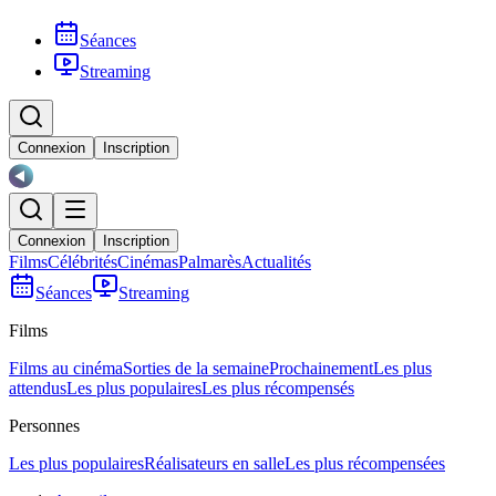
Séances
Streaming
Connexion
Inscription
Connexion
Inscription
Films
Célébrités
Cinémas
Palmarès
Actualités
Séances
Streaming
Films
Films au cinéma
Sorties de la semaine
Prochainement
Les plus
attendus
Les plus populaires
Les plus récompensés
Personnes
Les plus populaires
Réalisateurs en salle
Les plus récompensées