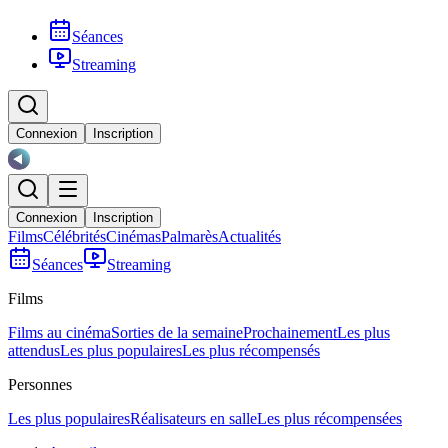
Séances
Streaming
Connexion
Inscription
Connexion
Inscription
Films
Célébrités
Cinémas
Palmarès
Actualités
Séances
Streaming
Films
Films au cinéma
Sorties de la semaine
Prochainement
Les plus
attendus
Les plus populaires
Les plus récompensés
Personnes
Les plus populaires
Réalisateurs en salle
Les plus récompensées