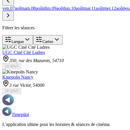
ven.
07
août
sam.
08
août
dim.
09
août
lun.
10
août
mar.
11
août
mer.
12
août
jeu
Filtrer les séances
Langue
Cartes
UGC Ciné Cité Ludres
350, rue des Mazurots
, 54710
18:30
VF
Kinepolis Nancy
3 rue Victor
, 54000
18:10
VF
Timepilot
L'application ultime pour les horaires & séances de cinéma.