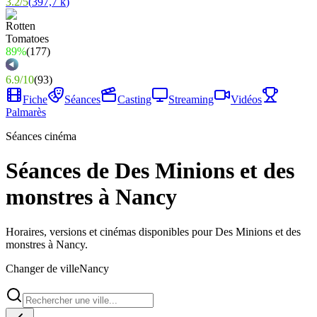
3.2
/
5
(
397,7 k
)
89%
(
177
)
6.9
/
10
(
93
)
Fiche
Séances
Casting
Streaming
Vidéos
Palmarès
Séances cinéma
Séances de Des Minions et des
monstres à Nancy
Horaires, versions et cinémas disponibles pour Des Minions et des
monstres à Nancy.
Changer de ville
Nancy