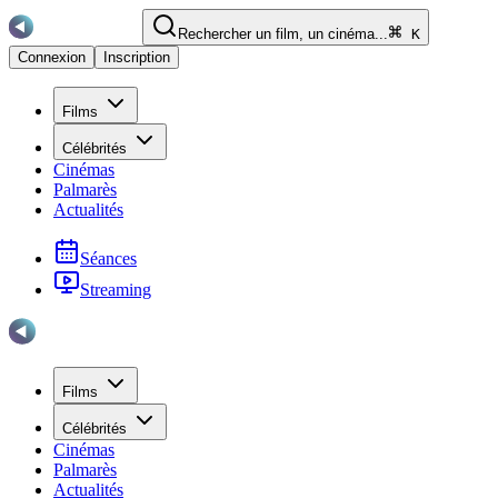
Rechercher un film, un cinéma...
K
Connexion
Inscription
Films
Célébrités
Cinémas
Palmarès
Actualités
Séances
Streaming
Films
Célébrités
Cinémas
Palmarès
Actualités