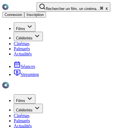
Rechercher un film, un cinéma...
K
Connexion
Inscription
Films
Célébrités
Cinémas
Palmarès
Actualités
Séances
Streaming
Films
Célébrités
Cinémas
Palmarès
Actualités