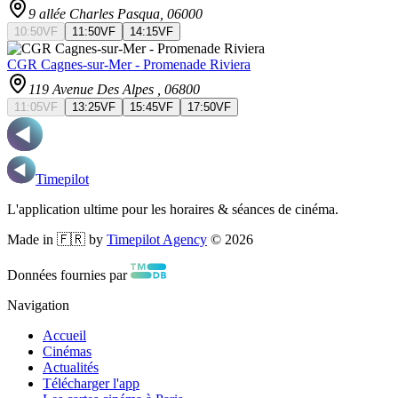
9 allée Charles Pasqua
, 06000
10:50
VF
11:50
VF
14:15
VF
CGR Cagnes-sur-Mer - Promenade Riviera
119 Avenue Des Alpes
, 06800
11:05
VF
13:25
VF
15:45
VF
17:50
VF
Timepilot
L'application ultime pour les horaires & séances de cinéma.
Made in 🇫🇷 by
Timepilot Agency
©
2026
Données fournies par
Navigation
Accueil
Cinémas
Actualités
Télécharger l'app