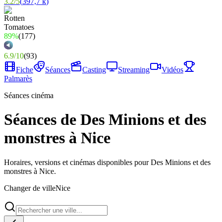
3.2
/
5
(
397,7 k
)
89%
(
177
)
6.9
/
10
(
93
)
Fiche
Séances
Casting
Streaming
Vidéos
Palmarès
Séances cinéma
Séances de Des Minions et des
monstres à Nice
Horaires, versions et cinémas disponibles pour Des Minions et des
monstres à Nice.
Changer de ville
Nice