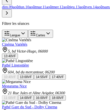
dim.
09
août
lun.
10
août
mar.
11
août
mer.
12
août
jeu.
13
août
ven.
14
août
sam
Filtrer les séances
Langue
Cartes
Cinéma Variétés
5, bd Victor-Hugo
, 06000
13:40
VF
Pathé Lingostière
604, bd du mercantour
, 06200
10:40
VF
13:00
VF
14:55
VF
17:40
VF
Megarama Nice
21 Rue Jules et Aline Avigdor
, 06300
11:00
VF
14:00
VF
16:00
VF
18:00
VF
Pathé Gare du Sud - Dolby Cinema