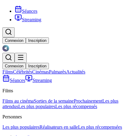
Séances
Streaming
Connexion
Inscription
Connexion
Inscription
Films
Célébrités
Cinémas
Palmarès
Actualités
Séances
Streaming
Films
Films au cinéma
Sorties de la semaine
Prochainement
Les plus
attendus
Les plus populaires
Les plus récompensés
Personnes
Les plus populaires
Réalisateurs en salle
Les plus récompensées