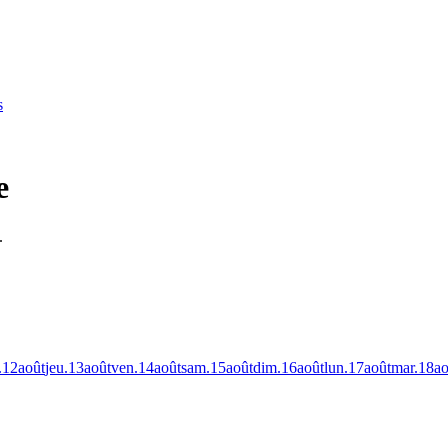
s
e
.
.
12
août
jeu.
13
août
ven.
14
août
sam.
15
août
dim.
16
août
lun.
17
août
mar.
18
ao