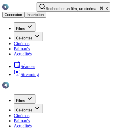
Rechercher un film, un cinéma...
K
Connexion
Inscription
Films
Célébrités
Cinémas
Palmarès
Actualités
Séances
Streaming
Films
Célébrités
Cinémas
Palmarès
Actualités