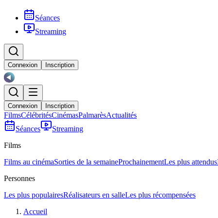
Séances
Streaming
Connexion
Inscription
Connexion
Inscription
Films
Célébrités
Cinémas
Palmarès
Actualités
Séances
Streaming
Films
Films au cinéma
Sorties de la semaine
Prochainement
Les plus attendus
Personnes
Les plus populaires
Réalisateurs en salle
Les plus récompensées
Accueil