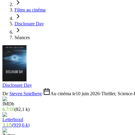
Films au cinéma
Disclosure Day
Séances
Disclosure Day
De
Steven Spielberg
·
Au cinéma le
10 juin 2026
·
Thriller, Science-
6.7
/
10
(
82,1 k
)
3.1
/
5
(
919,6 k
)