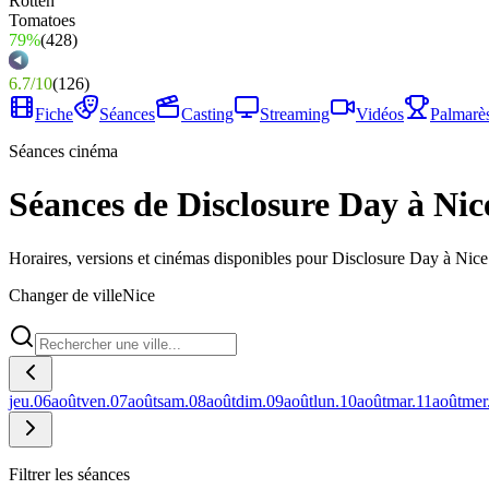
79%
(
428
)
6.7
/
10
(
126
)
Fiche
Séances
Casting
Streaming
Vidéos
Palmarè
Séances cinéma
Séances de Disclosure Day à Nic
Horaires, versions et cinémas disponibles pour Disclosure Day à Nice
Changer de ville
Nice
jeu.
06
août
ven.
07
août
sam.
08
août
dim.
09
août
lun.
10
août
mar.
11
août
mer
Filtrer les séances