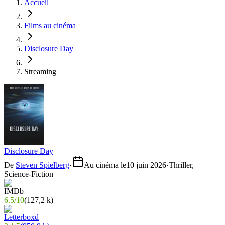
Accueil
Films au cinéma
Disclosure Day
Streaming
Disclosure Day
De
Steven Spielberg
·
Au cinéma le
10 juin 2026
·
Thriller,
Science-Fiction
6.5
/
10
(
127,2 k
)