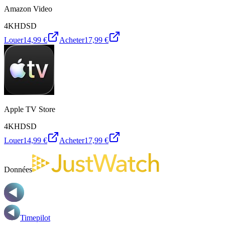
Amazon Video
4K
HD
SD
Louer
14,99 €
Acheter
17,99 €
Apple TV Store
4K
HD
SD
Louer
14,99 €
Acheter
17,99 €
Données
Timepilot