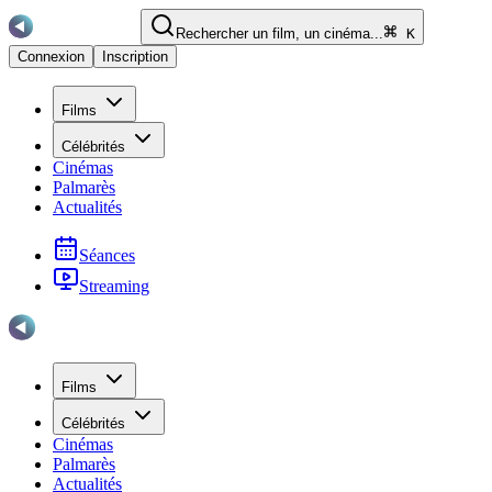
Rechercher un film, un cinéma...
K
Connexion
Inscription
Films
Célébrités
Cinémas
Palmarès
Actualités
Séances
Streaming
Films
Célébrités
Cinémas
Palmarès
Actualités