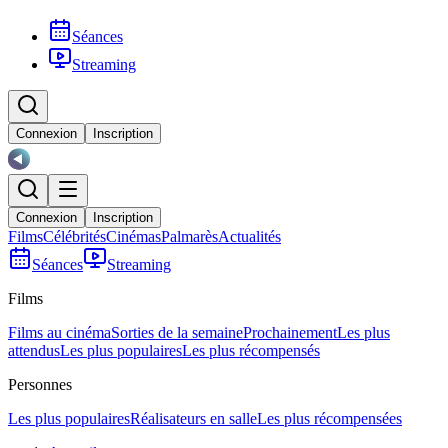
Séances
Streaming
Connexion
Inscription
Connexion
Inscription
Films
Célébrités
Cinémas
Palmarès
Actualités
Séances
Streaming
Films
Films au cinéma
Sorties de la semaine
Prochainement
Les plus
attendus
Les plus populaires
Les plus récompensés
Personnes
Les plus populaires
Réalisateurs en salle
Les plus récompensées