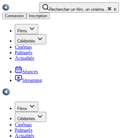
Rechercher un film, un cinéma...
K
Connexion
Inscription
Films
Célébrités
Cinémas
Palmarès
Actualités
Séances
Streaming
Films
Célébrités
Cinémas
Palmarès
Actualités