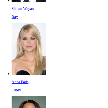
Shawn Wayans
Ray
Anna Faris
Cindy