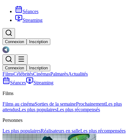
Séances
Streaming
Connexion
Inscription
Connexion
Inscription
Films
Célébrités
Cinémas
Palmarès
Actualités
Séances
Streaming
Films
Films au cinéma
Sorties de la semaine
Prochainement
Les plus
attendus
Les plus populaires
Les plus récompensés
Personnes
Les plus populaires
Réalisateurs en salle
Les plus récompensées