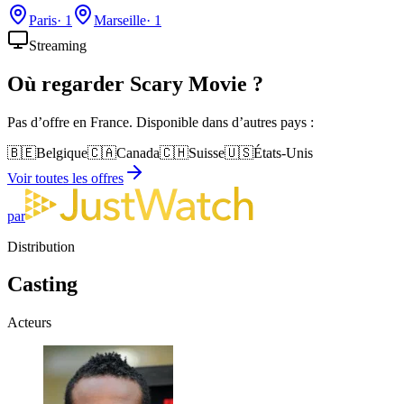
Paris
·
1
Marseille
·
1
Streaming
Où regarder
Scary Movie
?
Pas d’offre en France. Disponible dans d’autres pays :
🇧🇪
Belgique
🇨🇦
Canada
🇨🇭
Suisse
🇺🇸
États-Unis
Voir toutes les offres
par
Distribution
Casting
Acteurs