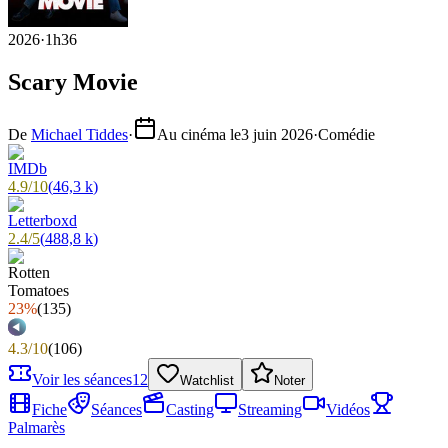
2026
·
1h36
Scary Movie
De
Michael Tiddes
·
Au cinéma le
3 juin 2026
·
Comédie
4.9
/
10
(
46,3 k
)
2.4
/
5
(
488,8 k
)
23%
(
135
)
4.3
/
10
(
106
)
Voir les séances
12
Watchlist
Noter
Fiche
Séances
Casting
Streaming
Vidéos
Palmarès