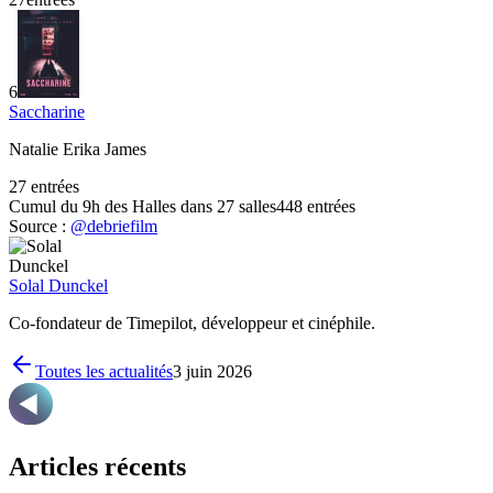
6
Saccharine
Natalie Erika James
27
entrées
Cumul du 9h des Halles dans 27 salles
448
entrée
s
Source :
@debriefilm
Solal Dunckel
Co-fondateur de Timepilot, développeur et cinéphile.
Toutes les actualités
3 juin 2026
Articles récents