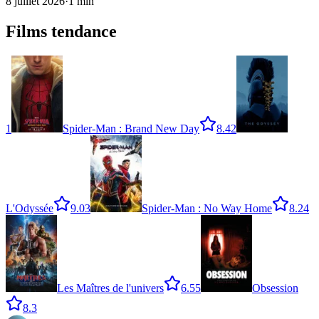
8 juillet 2026
·
1
min
Films tendance
1
Spider-Man : Brand New Day
8.4
2
L'Odyssée
9.0
3
Spider-Man : No Way Home
8.2
4
Les Maîtres de l'univers
6.5
5
Obsession
8.3