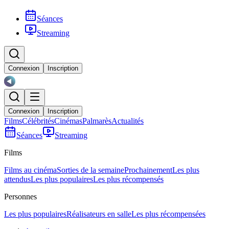
Séances
Streaming
Connexion
Inscription
Connexion
Inscription
Films
Célébrités
Cinémas
Palmarès
Actualités
Séances
Streaming
Films
Films au cinéma
Sorties de la semaine
Prochainement
Les plus
attendus
Les plus populaires
Les plus récompensés
Personnes
Les plus populaires
Réalisateurs en salle
Les plus récompensées