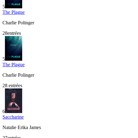
5
The Plague
Charlie Polinger
28
entrée
s
5
The Plague
Charlie Polinger
28
entrées
6
Saccharine
Natalie Erika James
27
entrée
s