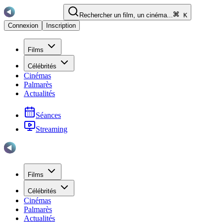
Rechercher un film, un cinéma...
K
Connexion
Inscription
Films
Célébrités
Cinémas
Palmarès
Actualités
Séances
Streaming
Films
Célébrités
Cinémas
Palmarès
Actualités