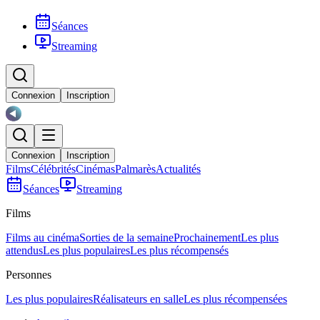
Séances
Streaming
Connexion
Inscription
Connexion
Inscription
Films
Célébrités
Cinémas
Palmarès
Actualités
Séances
Streaming
Films
Films au cinéma
Sorties de la semaine
Prochainement
Les plus
attendus
Les plus populaires
Les plus récompensés
Personnes
Les plus populaires
Réalisateurs en salle
Les plus récompensées