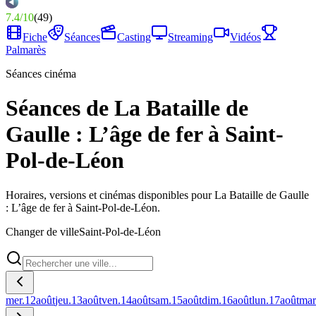
7.4
/
10
(
49
)
Fiche
Séances
Casting
Streaming
Vidéos
Palmarès
Séances cinéma
Séances de La Bataille de
Gaulle : L’âge de fer à Saint-
Pol-de-Léon
Horaires, versions et cinémas disponibles pour La Bataille de Gaulle
: L’âge de fer à Saint-Pol-de-Léon.
Changer de ville
Saint-Pol-de-Léon
mer.
12
août
jeu.
13
août
ven.
14
août
sam.
15
août
dim.
16
août
lun.
17
août
mar