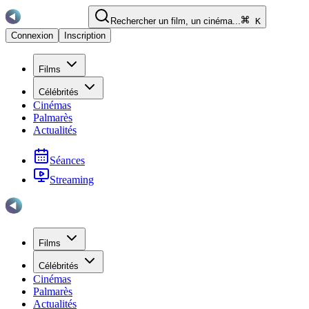
Rechercher un film, un cinéma...
K
Connexion
Inscription
Films
Célébrités
Cinémas
Palmarès
Actualités
Séances
Streaming
Films
Célébrités
Cinémas
Palmarès
Actualités