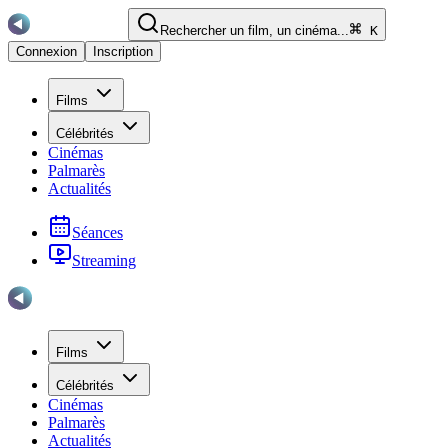
Rechercher un film, un cinéma...
K
Connexion
Inscription
Films
Célébrités
Cinémas
Palmarès
Actualités
Séances
Streaming
Films
Célébrités
Cinémas
Palmarès
Actualités