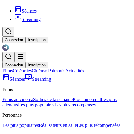
Séances
Streaming
Connexion
Inscription
Connexion
Inscription
Films
Célébrités
Cinémas
Palmarès
Actualités
Séances
Streaming
Films
Films au cinéma
Sorties de la semaine
Prochainement
Les plus
attendus
Les plus populaires
Les plus récompensés
Personnes
Les plus populaires
Réalisateurs en salle
Les plus récompensées