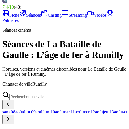
7.4
/
10
(
48
)
Fiche
Séances
Casting
Streaming
Vidéos
Palmarès
Séances cinéma
Séances de La Bataille de
Gaulle : L’âge de fer à Rumilly
Horaires, versions et cinémas disponibles pour La Bataille de Gaulle
: L’âge de fer à Rumilly.
Changer de ville
Rumilly
sam.
08
août
dim.
09
août
lun.
10
août
mar.
11
août
mer.
12
août
jeu.
13
août
ven