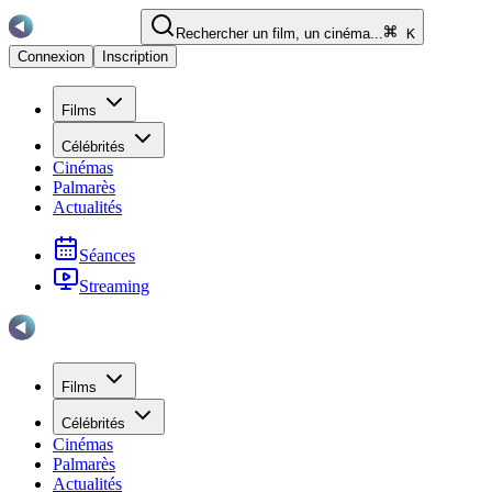
Rechercher un film, un cinéma...
K
Connexion
Inscription
Films
Célébrités
Cinémas
Palmarès
Actualités
Séances
Streaming
Films
Célébrités
Cinémas
Palmarès
Actualités