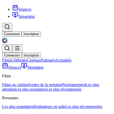
Séances
Streaming
Connexion
Inscription
Connexion
Inscription
Films
Célébrités
Cinémas
Palmarès
Actualités
Séances
Streaming
Films
Films au cinéma
Sorties de la semaine
Prochainement
Les plus
attendus
Les plus populaires
Les plus récompensés
Personnes
Les plus populaires
Réalisateurs en salle
Les plus récompensées