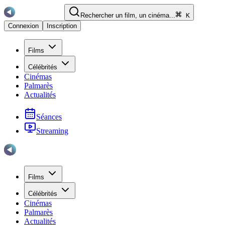
Rechercher un film, un cinéma...
K
Connexion
Inscription
Films
Célébrités
Cinémas
Palmarès
Actualités
Séances
Streaming
Films
Célébrités
Cinémas
Palmarès
Actualités