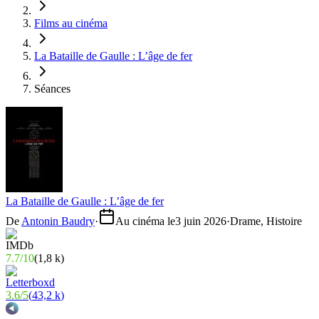
Films au cinéma
La Bataille de Gaulle : L’âge de fer
Séances
La Bataille de Gaulle : L’âge de fer
De
Antonin Baudry
·
Au cinéma le
3 juin 2026
·
Drame, Histoire
7.7
/
10
(
1,8 k
)
3.6
/
5
(
43,2 k
)