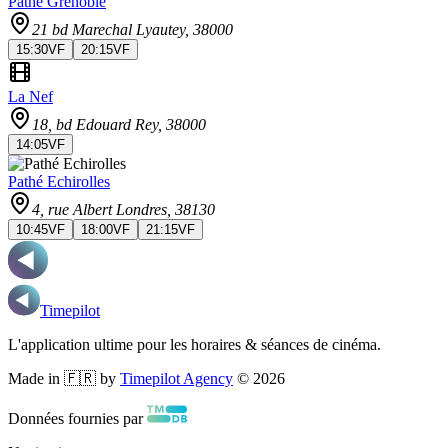
Pathé Grenoble
21 bd Marechal Lyautey
, 38000
15:30
VF
20:15
VF
La Nef
18, bd Edouard Rey
, 38000
14:05
VF
Pathé Echirolles
4, rue Albert Londres
, 38130
10:45
VF
18:00
VF
21:15
VF
Timepilot
L'application ultime pour les horaires & séances de cinéma.
Made in 🇫🇷 by
Timepilot Agency
©
2026
Données fournies par