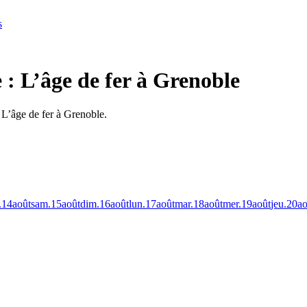
s
 : L’âge de fer à Grenoble
 L’âge de fer à Grenoble.
.
14
août
sam.
15
août
dim.
16
août
lun.
17
août
mar.
18
août
mer.
19
août
jeu.
20
ao