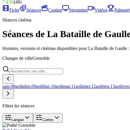
7.4
/
10
(
48
)
Fiche
Séances
Casting
Streaming
Vidéos
Palmarè
Séances cinéma
Séances de La Bataille de Gaulle
Horaires, versions et cinémas disponibles pour La Bataille de Gaulle :
Changer de ville
Grenoble
sam.
08
août
dim.
09
août
lun.
10
août
mar.
11
août
mer.
12
août
jeu.
13
août
ven
Filtrer les séances
Langue
Cartes