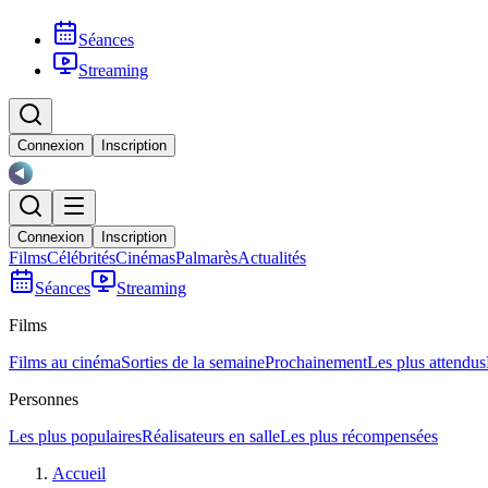
Séances
Streaming
Connexion
Inscription
Connexion
Inscription
Films
Célébrités
Cinémas
Palmarès
Actualités
Séances
Streaming
Films
Films au cinéma
Sorties de la semaine
Prochainement
Les plus attendus
Personnes
Les plus populaires
Réalisateurs en salle
Les plus récompensées
Accueil