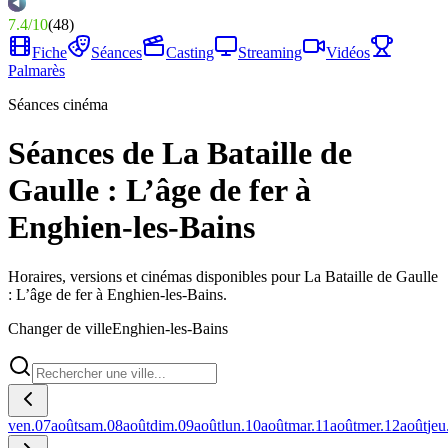
7.4
/
10
(
48
)
Fiche
Séances
Casting
Streaming
Vidéos
Palmarès
Séances cinéma
Séances de La Bataille de
Gaulle : L’âge de fer à
Enghien-les-Bains
Horaires, versions et cinémas disponibles pour La Bataille de Gaulle
: L’âge de fer à Enghien-les-Bains.
Changer de ville
Enghien-les-Bains
ven.
07
août
sam.
08
août
dim.
09
août
lun.
10
août
mar.
11
août
mer.
12
août
jeu