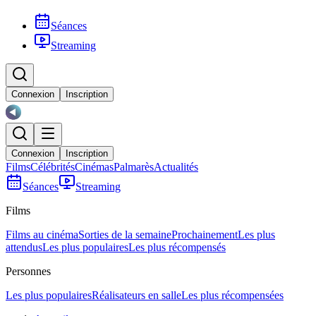
Séances
Streaming
Connexion
Inscription
Connexion
Inscription
Films
Célébrités
Cinémas
Palmarès
Actualités
Séances
Streaming
Films
Films au cinéma
Sorties de la semaine
Prochainement
Les plus
attendus
Les plus populaires
Les plus récompensés
Personnes
Les plus populaires
Réalisateurs en salle
Les plus récompensées