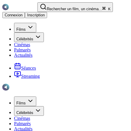
Rechercher un film, un cinéma...
K
Connexion
Inscription
Films
Célébrités
Cinémas
Palmarès
Actualités
Séances
Streaming
Films
Célébrités
Cinémas
Palmarès
Actualités