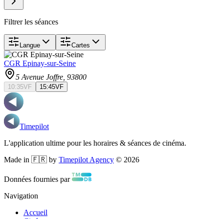
Filtrer les séances
Langue
Cartes
CGR Epinay-sur-Seine
5 Avenue Joffre
, 93800
10:35
VF
15:45
VF
Timepilot
L'application ultime pour les horaires & séances de cinéma.
Made in 🇫🇷 by
Timepilot Agency
©
2026
Données fournies par
Navigation
Accueil