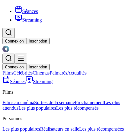
Séances
Streaming
Connexion
Inscription
Connexion
Inscription
Films
Célébrités
Cinémas
Palmarès
Actualités
Séances
Streaming
Films
Films au cinéma
Sorties de la semaine
Prochainement
Les plus
attendus
Les plus populaires
Les plus récompensés
Personnes
Les plus populaires
Réalisateurs en salle
Les plus récompensées