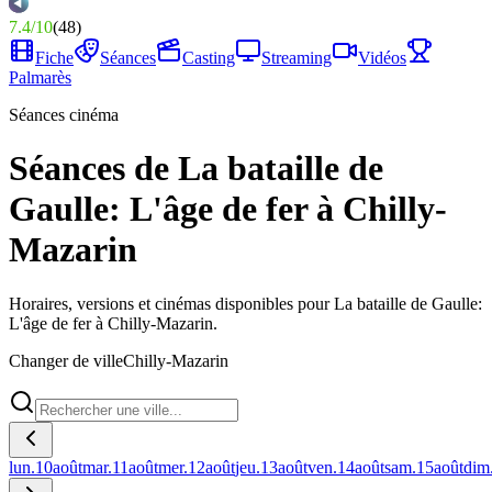
7.4
/
10
(
48
)
Fiche
Séances
Casting
Streaming
Vidéos
Palmarès
Séances cinéma
Séances de La bataille de
Gaulle: L'âge de fer à Chilly-
Mazarin
Horaires, versions et cinémas disponibles pour La bataille de Gaulle:
L'âge de fer à Chilly-Mazarin.
Changer de ville
Chilly-Mazarin
lun.
10
août
mar.
11
août
mer.
12
août
jeu.
13
août
ven.
14
août
sam.
15
août
dim