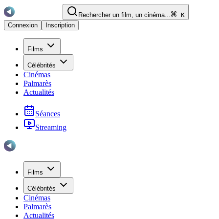
Rechercher un film, un cinéma...
K
Connexion
Inscription
Films
Célébrités
Cinémas
Palmarès
Actualités
Séances
Streaming
Films
Célébrités
Cinémas
Palmarès
Actualités