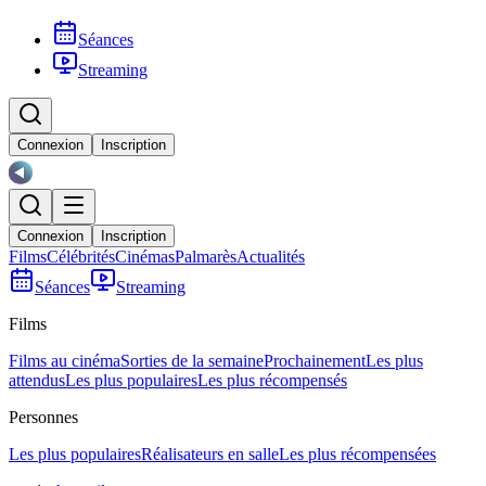
Séances
Streaming
Connexion
Inscription
Connexion
Inscription
Films
Célébrités
Cinémas
Palmarès
Actualités
Séances
Streaming
Films
Films au cinéma
Sorties de la semaine
Prochainement
Les plus
attendus
Les plus populaires
Les plus récompensés
Personnes
Les plus populaires
Réalisateurs en salle
Les plus récompensées