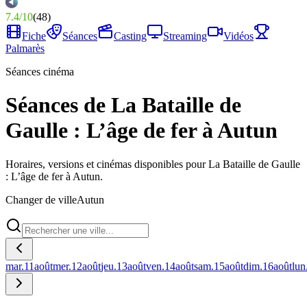
7.4
/
10
(
48
)
Fiche
Séances
Casting
Streaming
Vidéos
Palmarès
Séances cinéma
Séances de La Bataille de
Gaulle : L’âge de fer à Autun
Horaires, versions et cinémas disponibles pour La Bataille de Gaulle
: L’âge de fer à Autun.
Changer de ville
Autun
mar.
11
août
mer.
12
août
jeu.
13
août
ven.
14
août
sam.
15
août
dim.
16
août
lun