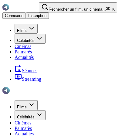
Rechercher un film, un cinéma...
K
Connexion
Inscription
Films
Célébrités
Cinémas
Palmarès
Actualités
Séances
Streaming
Films
Célébrités
Cinémas
Palmarès
Actualités