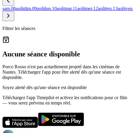
sam.
08
août
dim.
09
août
lun.
10
août
mar.
11
août
mer.
12
août
jeu.
13
août
ven
Filtrer les séances
Aucune séance disponible
Porco Rosso n'est pas actuellement projeté dans les cinémas de
Nantes.
Téléchargez l'app pour être alerté dès qu'une séance est
disponible.
Soyez alerté dès qu'une séance est disponible
Téléchargez l'app Timepilot et activez les notifications pour ce film
— vous serez prévenu en temps réel.