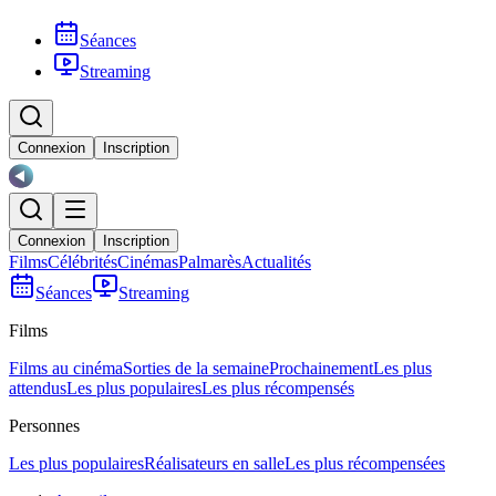
Séances
Streaming
Connexion
Inscription
Connexion
Inscription
Films
Célébrités
Cinémas
Palmarès
Actualités
Séances
Streaming
Films
Films au cinéma
Sorties de la semaine
Prochainement
Les plus
attendus
Les plus populaires
Les plus récompensés
Personnes
Les plus populaires
Réalisateurs en salle
Les plus récompensées