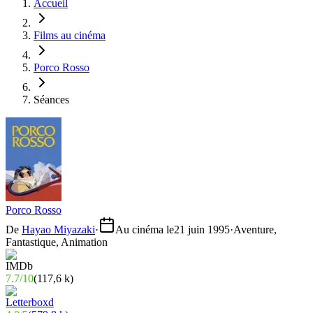
Accueil
Films au cinéma
Porco Rosso
Séances
Porco Rosso
De
Hayao Miyazaki
·
Au cinéma le
21 juin 1995
·
Aventure,
Fantastique, Animation
7.7
/
10
(
117,6 k
)