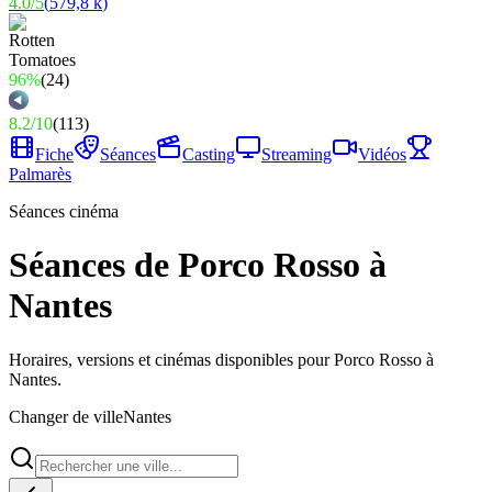
4.0
/
5
(
579,8 k
)
96%
(
24
)
8.2
/
10
(
113
)
Fiche
Séances
Casting
Streaming
Vidéos
Palmarès
Séances cinéma
Séances de Porco Rosso à
Nantes
Horaires, versions et cinémas disponibles pour Porco Rosso à
Nantes.
Changer de ville
Nantes