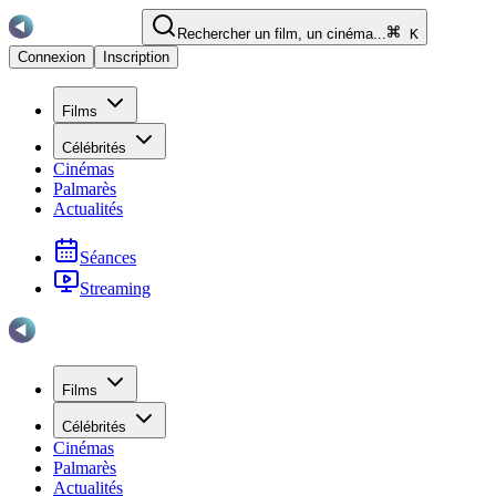
Rechercher un film, un cinéma...
K
Connexion
Inscription
Films
Célébrités
Cinémas
Palmarès
Actualités
Séances
Streaming
Films
Célébrités
Cinémas
Palmarès
Actualités