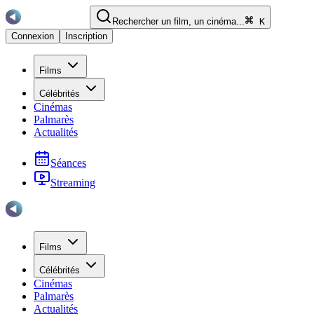
Rechercher un film, un cinéma...
K
Connexion
Inscription
Films
Célébrités
Cinémas
Palmarès
Actualités
Séances
Streaming
Films
Célébrités
Cinémas
Palmarès
Actualités