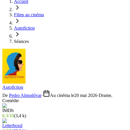
Accueil
Films au cinéma
Autofiction
Séances
Autofiction
De
Pedro Almodóvar
·
Au cinéma le
20 mai 2026
·
Drame,
Comédie
6.3
/
10
(
3,4 k
)