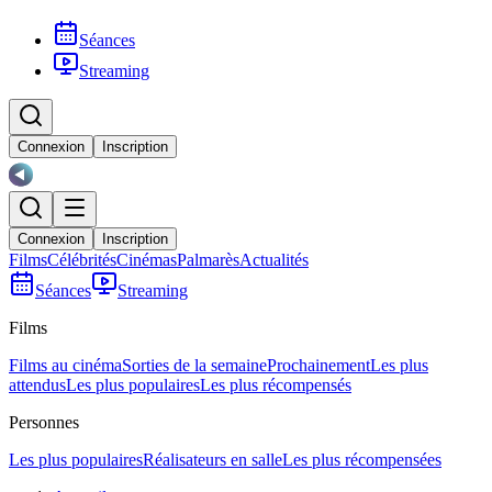
Séances
Streaming
Connexion
Inscription
Connexion
Inscription
Films
Célébrités
Cinémas
Palmarès
Actualités
Séances
Streaming
Films
Films au cinéma
Sorties de la semaine
Prochainement
Les plus
attendus
Les plus populaires
Les plus récompensés
Personnes
Les plus populaires
Réalisateurs en salle
Les plus récompensées