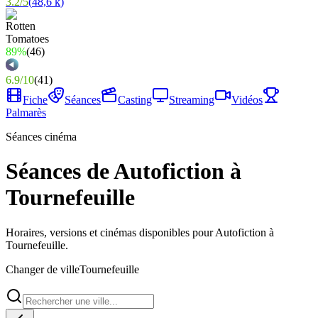
3.2
/
5
(
48,6 k
)
89%
(
46
)
6.9
/
10
(
41
)
Fiche
Séances
Casting
Streaming
Vidéos
Palmarès
Séances cinéma
Séances de Autofiction à
Tournefeuille
Horaires, versions et cinémas disponibles pour Autofiction à
Tournefeuille.
Changer de ville
Tournefeuille