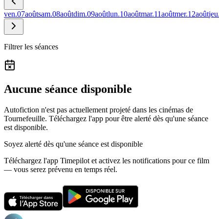
ven.
07
août
sam.
08
août
dim.
09
août
lun.
10
août
mar.
11
août
mer.
12
août
jeu
Filtrer les séances
Aucune séance disponible
Autofiction n'est pas actuellement projeté dans les cinémas de
Tournefeuille.
Téléchargez l'app pour être alerté dès qu'une séance
est disponible.
Soyez alerté dès qu'une séance est disponible
Téléchargez l'app Timepilot et activez les notifications pour ce film
— vous serez prévenu en temps réel.