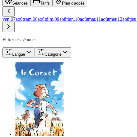
Séances
Tarifs
Plan d'accès
ven.
07
août
sam.
08
août
dim.
09
août
lun.
10
août
mar.
11
août
mer.
12
août
jeu
Filtrer les séances
Langue
Catégorie