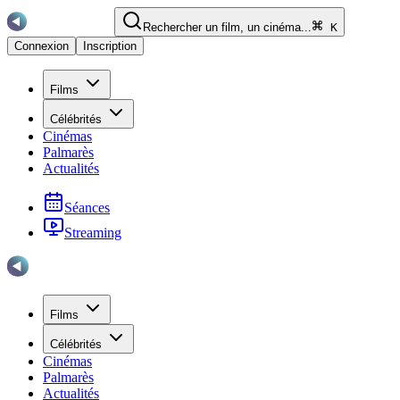
Rechercher un film, un cinéma...
K
Connexion
Inscription
Films
Célébrités
Cinémas
Palmarès
Actualités
Séances
Streaming
Films
Célébrités
Cinémas
Palmarès
Actualités