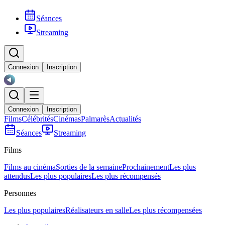
Séances
Streaming
Connexion
Inscription
Connexion
Inscription
Films
Célébrités
Cinémas
Palmarès
Actualités
Séances
Streaming
Films
Films au cinéma
Sorties de la semaine
Prochainement
Les plus
attendus
Les plus populaires
Les plus récompensés
Personnes
Les plus populaires
Réalisateurs en salle
Les plus récompensées