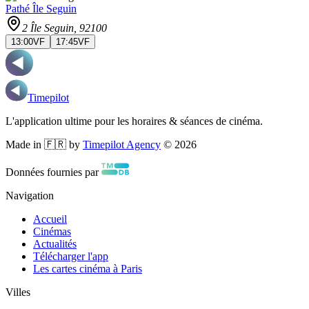
Pathé Île Seguin
2 Île Seguin
, 92100
13:00
VF
17:45
VF
Timepilot
L'application ultime pour les horaires & séances de cinéma.
Made in 🇫🇷 by
Timepilot Agency
©
2026
Données fournies par
Navigation
Accueil
Cinémas
Actualités
Télécharger l'app
Les cartes cinéma à Paris
Villes