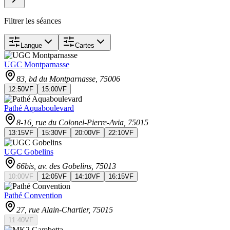
Filtrer les séances
Langue
Cartes
UGC Montparnasse
83, bd du Montparnasse
, 75006
12:50
VF
15:00
VF
Pathé Aquaboulevard
8-16, rue du Colonel-Pierre-Avia
, 75015
13:15
VF
15:30
VF
20:00
VF
22:10
VF
UGC Gobelins
66bis, av. des Gobelins
, 75013
10:00
VF
12:05
VF
14:10
VF
16:15
VF
Pathé Convention
27, rue Alain-Chartier
, 75015
11:40
VF