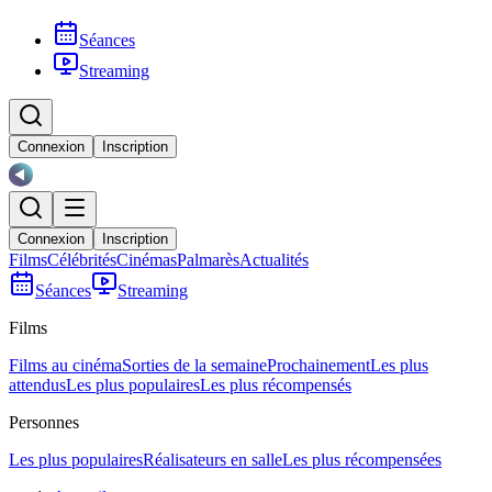
Séances
Streaming
Connexion
Inscription
Connexion
Inscription
Films
Célébrités
Cinémas
Palmarès
Actualités
Séances
Streaming
Films
Films au cinéma
Sorties de la semaine
Prochainement
Les plus
attendus
Les plus populaires
Les plus récompensés
Personnes
Les plus populaires
Réalisateurs en salle
Les plus récompensées