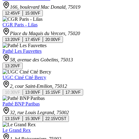
166, boulevard Mac Donald
, 75019
12:45
VF
15:00
VF
CGR Paris - Lilas
Place du Maquis du Vercors
, 75020
13:20
VF
17:45
VF
20:00
VF
Pathé Les Fauvettes
58, avenue des Gobelins
, 75013
13:20
VF
UGC Ciné Cité Bercy
2, cour Saint-Emilion
, 75012
10:30
VF
13:00
VF
15:15
VF
17:30
VF
Pathé BNP Paribas
32, rue Louis Legrand
, 75002
13:15
VF
15:30
VF
22:15
VOST
Le Grand Rex
1, bd Poissonniere
, 75002