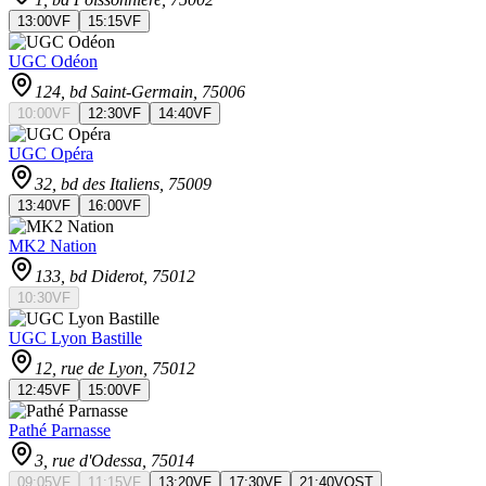
13:00
VF
15:15
VF
UGC Odéon
124, bd Saint-Germain
, 75006
10:00
VF
12:30
VF
14:40
VF
UGC Opéra
32, bd des Italiens
, 75009
13:40
VF
16:00
VF
MK2 Nation
133, bd Diderot
, 75012
10:30
VF
UGC Lyon Bastille
12, rue de Lyon
, 75012
12:45
VF
15:00
VF
Pathé Parnasse
3, rue d'Odessa
, 75014
09:05
VF
11:15
VF
13:20
VF
17:30
VF
21:40
VOST