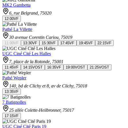
MK2 Gambetta
6, rue Belgrand
, 75020
12:00
VF
Pathé La Villette
30 avenue Corentin Cariou
, 75019
11:00
VF
13:30
VF
15:30
VF
17:45
VF
19:45
VF
22:15
VF
UGC Ciné Cité Les Halles
7, place de la Rotonde
, 75001
11:45
VF
14:15
VOST
16:35
VF
19:00
VOST
21:25
VOST
Pathé Wepler
140, bd de Clichy et 8, av de Clichy
, 75018
13:35
VF
7 Batignolles
25 allée Colette-Heilbronner
, 75017
17:15
VF
UGC Ciné Cité Paris 19