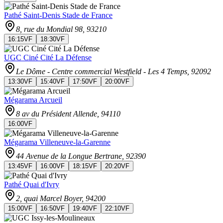
Pathé Saint-Denis Stade de France
8, rue du Mondial 98
, 93210
16:15
VF
18:30
VF
UGC Ciné Cité La Défense
Le Dôme - Centre commercial Westfield - Les 4 Temps
, 92092
13:30
VF
15:40
VF
17:50
VF
20:00
VF
Mégarama Arcueil
8 av du Président Allende
, 94110
16:00
VF
Mégarama Villeneuve-la-Garenne
44 Avenue de la Longue Bertrane
, 92390
13:45
VF
16:00
VF
18:15
VF
20:20
VF
Pathé Quai d'Ivry
2, quai Marcel Boyer
, 94200
15:00
VF
16:50
VF
19:40
VF
22:10
VF