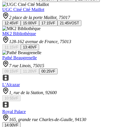
UGC Ciné Cité Maillot
2 place de la porte Maillot
, 75017
12:45
VF
15:00
VF
17:15
VF
21:45
VOST
MK2 Bibliothèque
128-162 avenue de France
, 75013
11:15
VF
13:40
VF
Pathé Beaugrenelle
7 rue Linois
, 75015
09:15
VF
11:20
VF
00:25
VF
L'Alcazar
1, rue de la Station
, 92600
10:55
VF
Royal Palace
165, grande rue Charles-de-Gaulle
, 94130
14:00
VF