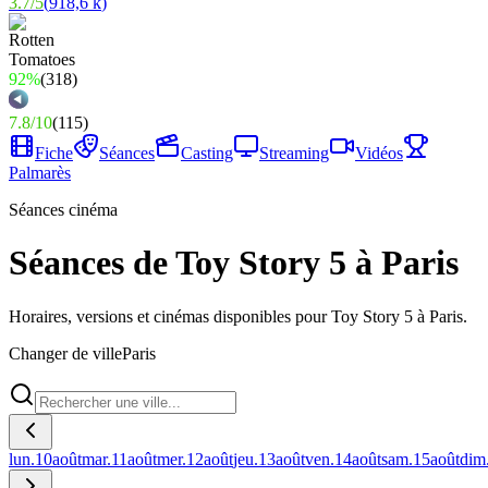
3.7
/
5
(
918,6 k
)
92%
(
318
)
7.8
/
10
(
115
)
Fiche
Séances
Casting
Streaming
Vidéos
Palmarès
Séances cinéma
Séances de Toy Story 5 à Paris
Horaires, versions et cinémas disponibles pour Toy Story 5 à Paris.
Changer de ville
Paris
lun.
10
août
mar.
11
août
mer.
12
août
jeu.
13
août
ven.
14
août
sam.
15
août
dim