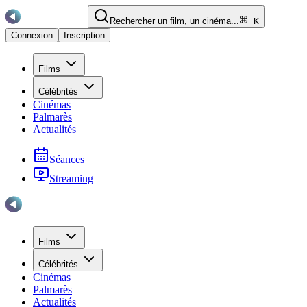
Rechercher un film, un cinéma...
K
Connexion
Inscription
Films
Célébrités
Cinémas
Palmarès
Actualités
Séances
Streaming
Films
Célébrités
Cinémas
Palmarès
Actualités