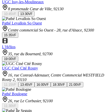
UGC Issy-les-Moulineaux
8 promenade Cœur de Ville
, 92130
10:45
VF
13:30
VF
Pathé Levallois So Ouest
Centre commercial So Ouest - 28, rue d'Alsace
, 92300
15:35
VF
L'Hélios
35, rue du Bournard
, 92700
19:00
VF
UGC Ciné Cité Rosny
16, rue Conrad-Adenauer, Centre Commercial WESTFIELD
Rosny 2
, 93110
11:15
VF
13:45
VF
16:00
VF
18:30
VF
21:00
VF
Pathé Boulogne
26, rue Le Corbusier
, 92100
11:30
VF