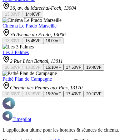
36, av. du Marechal-Foch
, 13004
13:30
VF
14:40
VF
Cinéma Le Prado Marseille
36 Avenue du Prado
, 13006
13:30
VF
15:45
VF
18:00
VF
Les 3 Palmes
2 Rue Léon Bancal
, 13011
10:50
VF
13:35
VF
15:10
VF
17:50
VF
19:40
VF
Pathé Plan de Campagne
Chemin des Pennes aux Pins
, 13170
10:30
VF
13:15
VF
15:30
VF
17:40
VF
20:10
VF
Timepilot
L'application ultime pour les horaires & séances de cinéma.