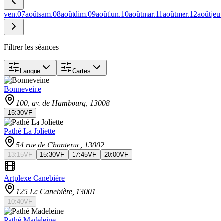
ven.
07
août
sam.
08
août
dim.
09
août
lun.
10
août
mar.
11
août
mer.
12
août
jeu
Filtrer les séances
Langue
Cartes
Bonneveine
100, av. de Hambourg
, 13008
15:30
VF
Pathé La Joliette
54 rue de Chanterac
, 13002
13:15
VF
15:30
VF
17:45
VF
20:00
VF
Artplexe Canebière
125 La Canebière
, 13001
10:40
VF
Pathé Madeleine