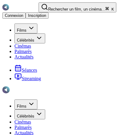
Rechercher un film, un cinéma...
K
Connexion
Inscription
Films
Célébrités
Cinémas
Palmarès
Actualités
Séances
Streaming
Films
Célébrités
Cinémas
Palmarès
Actualités