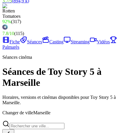
3.7
/
5
(
894,9 k
)
92%
(
317
)
7.8
/
10
(
115
)
Fiche
Séances
Casting
Streaming
Vidéos
Palmarès
Séances cinéma
Séances de Toy Story 5 à
Marseille
Horaires, versions et cinémas disponibles pour Toy Story 5 à
Marseille.
Changer de ville
Marseille