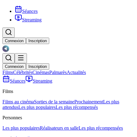
Séances
Streaming
Connexion
Inscription
Connexion
Inscription
Films
Célébrités
Cinémas
Palmarès
Actualités
Séances
Streaming
Films
Films au cinéma
Sorties de la semaine
Prochainement
Les plus
attendus
Les plus populaires
Les plus récompensés
Personnes
Les plus populaires
Réalisateurs en salle
Les plus récompensées