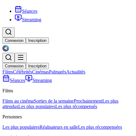
Séances
Streaming
Connexion
Inscription
Connexion
Inscription
Films
Célébrités
Cinémas
Palmarès
Actualités
Séances
Streaming
Films
Films au cinéma
Sorties de la semaine
Prochainement
Les plus
attendus
Les plus populaires
Les plus récompensés
Personnes
Les plus populaires
Réalisateurs en salle
Les plus récompensées