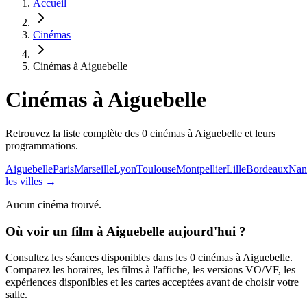
Accueil
Cinémas
Cinémas à Aiguebelle
Cinémas
à Aiguebelle
Retrouvez la liste complète des 0 cinémas à Aiguebelle et leurs
programmations.
Aiguebelle
Paris
Marseille
Lyon
Toulouse
Montpellier
Lille
Bordeaux
Nan
les villes →
Aucun cinéma trouvé.
Où voir un film
à Aiguebelle
aujourd'hui ?
Consultez les séances disponibles dans les
0
cinémas
à Aiguebelle
.
Comparez les horaires, les films à l'affiche, les versions VO/VF, les
expériences disponibles et les cartes acceptées avant de choisir votre
salle.