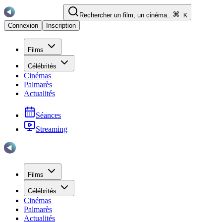
Rechercher un film, un cinéma...
K
Connexion
Inscription
Films
Célébrités
Cinémas
Palmarès
Actualités
Séances
Streaming
Films
Célébrités
Cinémas
Palmarès
Actualités