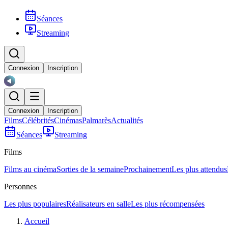
Séances
Streaming
Connexion
Inscription
Connexion
Inscription
Films
Célébrités
Cinémas
Palmarès
Actualités
Séances
Streaming
Films
Films au cinéma
Sorties de la semaine
Prochainement
Les plus attendus
Personnes
Les plus populaires
Réalisateurs en salle
Les plus récompensées
Accueil