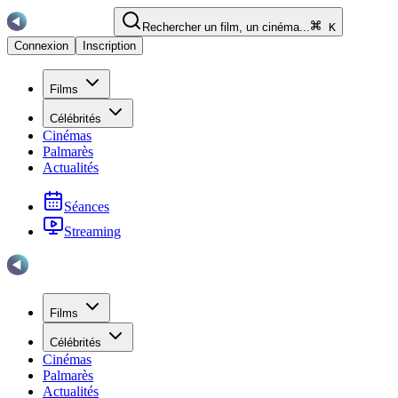
Rechercher un film, un cinéma...
K
Connexion
Inscription
Films
Célébrités
Cinémas
Palmarès
Actualités
Séances
Streaming
Films
Célébrités
Cinémas
Palmarès
Actualités