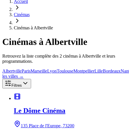
Accueil
Cinémas
Cinémas à Albertville
Cinémas
à Albertville
Retrouvez la liste complète des 2 cinémas à Albertville et leurs
programmations.
Albertville
Paris
Marseille
Lyon
Toulouse
Montpellier
Lille
Bordeaux
Nan
les villes →
Filtres
Le Dôme Cinéma
135 Place de l'Europe
, 73200