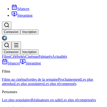
Séances
Streaming
Connexion
Inscription
Connexion
Inscription
Films
Célébrités
Cinémas
Palmarès
Actualités
Séances
Streaming
Films
Films au cinéma
Sorties de la semaine
Prochainement
Les plus
attendus
Les plus populaires
Les plus récompensés
Personnes
Les plus populaires
Réalisateurs en salle
Les plus récompensées