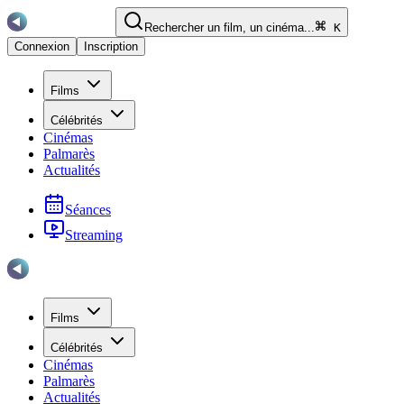
Rechercher un film, un cinéma...
K
Connexion
Inscription
Films
Célébrités
Cinémas
Palmarès
Actualités
Séances
Streaming
Films
Célébrités
Cinémas
Palmarès
Actualités