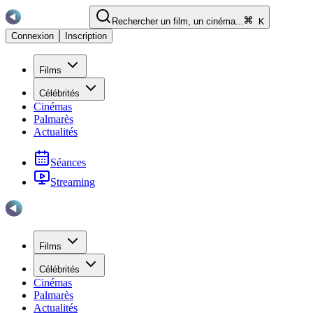
Rechercher un film, un cinéma...
K
Connexion
Inscription
Films
Célébrités
Cinémas
Palmarès
Actualités
Séances
Streaming
Films
Célébrités
Cinémas
Palmarès
Actualités