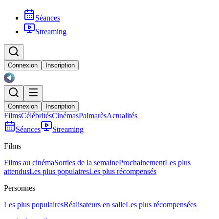
Séances
Streaming
Connexion
Inscription
Connexion
Inscription
Films
Célébrités
Cinémas
Palmarès
Actualités
Séances
Streaming
Films
Films au cinéma
Sorties de la semaine
Prochainement
Les plus
attendus
Les plus populaires
Les plus récompensés
Personnes
Les plus populaires
Réalisateurs en salle
Les plus récompensées