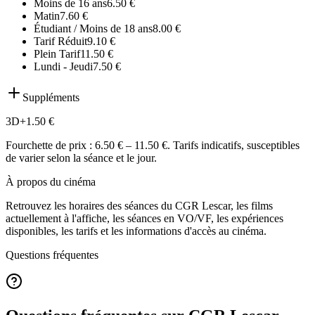
Moins de 16 ans
6.50
€
Matin
7.60
€
Étudiant / Moins de 18 ans
8.00
€
Tarif Réduit
9.10
€
Plein Tarif
11.50
€
Lundi - Jeudi
7.50
€
Suppléments
3D
+
1.50
€
Fourchette de prix :
6.50 € – 11.50 €
. Tarifs indicatifs, susceptibles
de varier selon la séance et le jour.
À propos du cinéma
Retrouvez les horaires des séances du
CGR Lescar
, les films
actuellement à l'affiche, les séances en VO/VF, les expériences
disponibles, les tarifs et les informations d'accès au cinéma.
Questions fréquentes