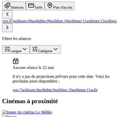
Séances
Tarifs
Plan d'accès
ven.
07
août
sam.
08
août
dim.
09
août
lun.
10
août
mar.
11
août
mer.
12
août
jeu
Filtrer les séances
Langue
Catégorie
Aucune séance
le 22 mai
Il n'y a pas de projections prévues pour cette date. Voici les
prochains jours disponibles :
ven.
7
août
sam.
8
août
dim.
9
août
lun.
10
août
mar.
11
août
Cinémas à proximité