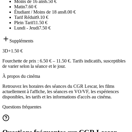
Moins de 16 ans
6.50
€
Matin
7.60
€
Étudiant / Moins de 18 ans
8.00
€
Tarif Réduit
9.10
€
Plein Tarif
11.50
€
Lundi - Jeudi
7.50
€
Suppléments
3D
+
1.50
€
Fourchette de prix :
6.50 € – 11.50 €
. Tarifs indicatifs, susceptibles
de varier selon la séance et le jour.
À propos du cinéma
Retrouvez les horaires des séances du
CGR Lescar
, les films
actuellement à l'affiche, les séances en VO/VF, les expériences
disponibles, les tarifs et les informations d'accès au cinéma.
Questions fréquentes