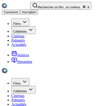
Rechercher un film, un cinéma...
K
Connexion
Inscription
Films
Célébrités
Cinémas
Palmarès
Actualités
Séances
Streaming
Films
Célébrités
Cinémas
Palmarès
Actualités