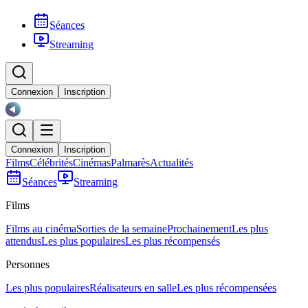
Séances
Streaming
Connexion
Inscription
Connexion
Inscription
Films
Célébrités
Cinémas
Palmarès
Actualités
Séances
Streaming
Films
Films au cinéma
Sorties de la semaine
Prochainement
Les plus
attendus
Les plus populaires
Les plus récompensés
Personnes
Les plus populaires
Réalisateurs en salle
Les plus récompensées