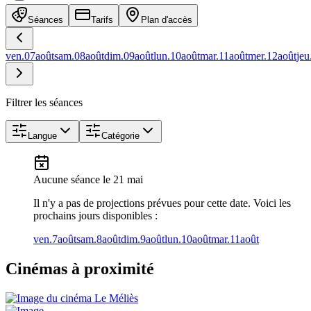
Séances
Tarifs
Plan d'accès
ven.
07
août
sam.
08
août
dim.
09
août
lun.
10
août
mar.
11
août
mer.
12
août
jeu
Filtrer les séances
Langue
Catégorie
Aucune séance
le 21 mai
Il n'y a pas de projections prévues pour cette date. Voici les
prochains jours disponibles :
ven.
7
août
sam.
8
août
dim.
9
août
lun.
10
août
mar.
11
août
Cinémas à proximité