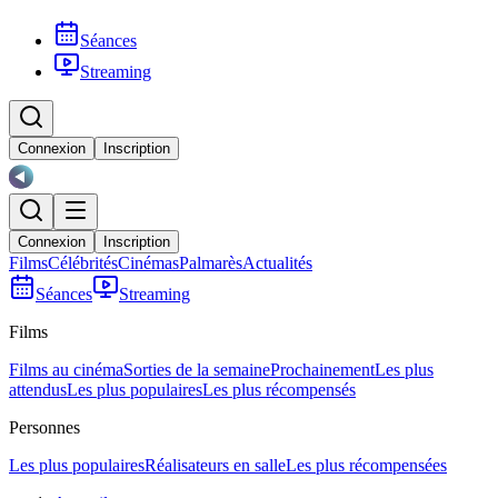
Séances
Streaming
Connexion
Inscription
Connexion
Inscription
Films
Célébrités
Cinémas
Palmarès
Actualités
Séances
Streaming
Films
Films au cinéma
Sorties de la semaine
Prochainement
Les plus
attendus
Les plus populaires
Les plus récompensés
Personnes
Les plus populaires
Réalisateurs en salle
Les plus récompensées