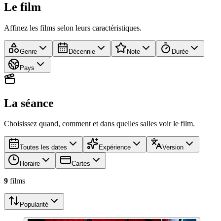
Le film
Affinez les films selon leurs caractéristiques.
Genre
Décennie
Note
Durée
Pays
La séance
Choisissez quand, comment et dans quelles salles voir le film.
Toutes les dates
Expérience
Version
Horaire
Cartes
9
film
s
Popularité