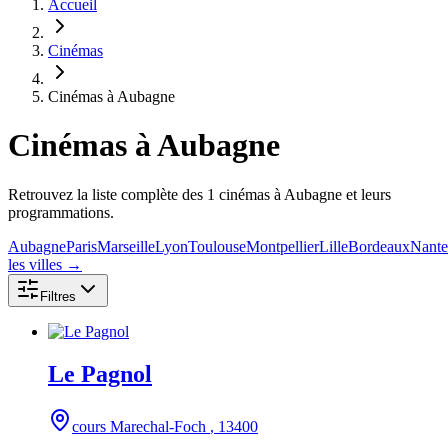
Accueil
Cinémas
Cinémas à Aubagne
Cinémas
à Aubagne
Retrouvez la liste complète des 1 cinémas à Aubagne et leurs
programmations.
Aubagne
Paris
Marseille
Lyon
Toulouse
Montpellier
Lille
Bordeaux
Nante
les villes →
Filtres
Le Pagnol
cours Marechal-Foch
, 13400