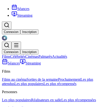
Séances
Streaming
Connexion
Inscription
Connexion
Inscription
Films
Célébrités
Cinémas
Palmarès
Actualités
Séances
Streaming
Films
Films au cinéma
Sorties de la semaine
Prochainement
Les plus
attendus
Les plus populaires
Les plus récompensés
Personnes
Les plus populaires
Réalisateurs en salle
Les plus récompensées