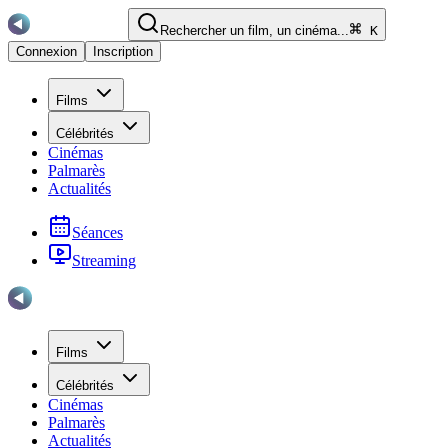
Rechercher un film, un cinéma...
K
Connexion
Inscription
Films
Célébrités
Cinémas
Palmarès
Actualités
Séances
Streaming
Films
Célébrités
Cinémas
Palmarès
Actualités