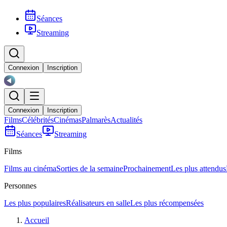
Séances
Streaming
Connexion
Inscription
Connexion
Inscription
Films
Célébrités
Cinémas
Palmarès
Actualités
Séances
Streaming
Films
Films au cinéma
Sorties de la semaine
Prochainement
Les plus attendus
Personnes
Les plus populaires
Réalisateurs en salle
Les plus récompensées
Accueil