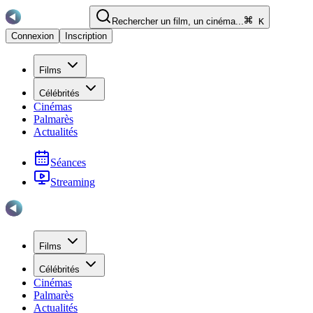
Rechercher un film, un cinéma...
K
Connexion
Inscription
Films
Célébrités
Cinémas
Palmarès
Actualités
Séances
Streaming
Films
Célébrités
Cinémas
Palmarès
Actualités