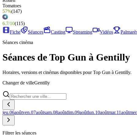
57%
(
147
)
6.7
/
10
(
115
)
Fiche
Séances
Casting
Streaming
Vidéos
Palmarè
Séances cinéma
Séances de Top Gun à Gentilly
Horaires, versions et cinémas disponibles pour Top Gun à Gentilly.
Changer de ville
Gentilly
jeu.
06
août
ven.
07
août
sam.
08
août
dim.
09
août
lun.
10
août
mar.
11
août
mer
Filtrer les séances