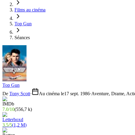
Films au cinéma
Top Gun
Séances
Top Gun
De
Tony Scott
·
Au cinéma le
17 sept. 1986
·
Aventure, Drame, Act
7.0
/
10
(
556,7 k
)
3.5
/
5
(
1,2 M
)